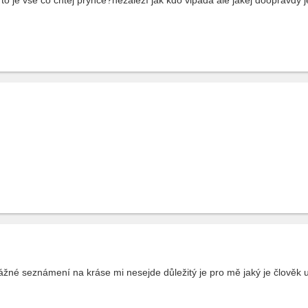
l a to je vše co chtěj prynce?nezáleží jak kdo vipada ale jakej dooprav
né seznámení na kráse mi nesejde důležitý je pro mě jaký je člověk uv