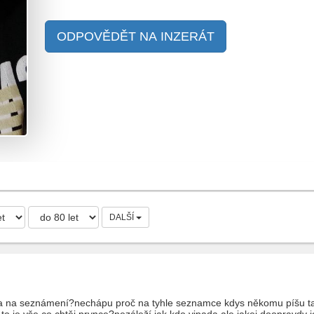
ODPOVĚDĚT NA INZERÁT
DALŠÍ
lka na seznámení?nechápu proč na tyhle seznamce kdys někomu píšu ta