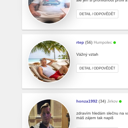
ale jen si prohlídnout profi
DETAIL / ODPOVĚDĚT
rtep
(56)
Humpolec
Vážný vztah
DETAIL / ODPOVĚDĚT
honza1992
(34)
Jirkov
zdravím hledám slečnu na váž
máš zájem tak napiš