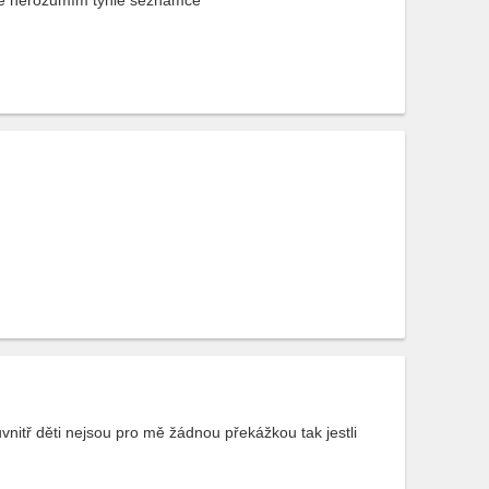
dy je nerozumím tyhle seznamce
nitř děti nejsou pro mě žádnou překážkou tak jestli