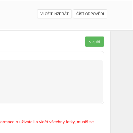
VLOŽIT INZERÁT
ČÍST ODPOVĚDI
< zpět
ormace o uživateli a vidět všechny fotky, musíš se