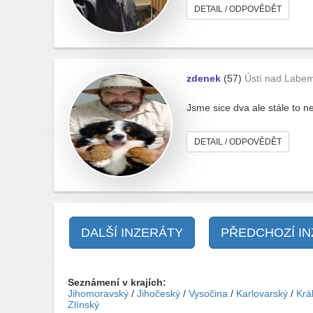
DETAIL / ODPOVĚDĚT
zdenek
(57)
Ústí nad Labe
Jsme sice dva ale stále to ne
DETAIL / ODPOVĚDĚT
DALŠÍ INZERÁTY
PŘEDCHOZÍ I
Seznámení v krajích:
Jihomoravský
/
Jihočeský
/
Vysočina
/
Karlovarský
/
Krá
Zlínský