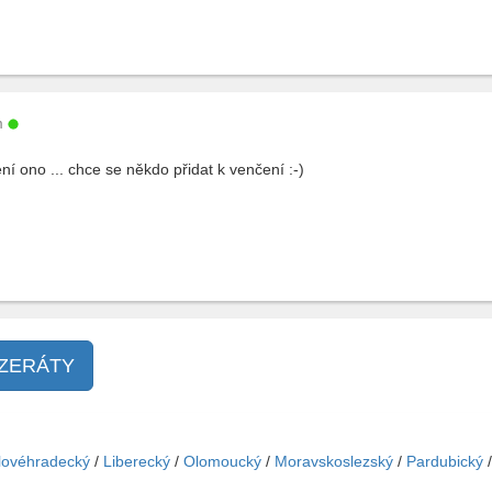
m
ní ono ... chce se někdo přidat k venčení :-)
NZERÁTY
lovéhradecký
/
Liberecký
/
Olomoucký
/
Moravskoslezský
/
Pardubický