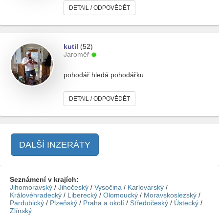
DETAIL / ODPOVĚDĚT
kutil
(52)
Jaroměř
pohodář hledá pohodářku
DETAIL / ODPOVĚDĚT
DALŠÍ INZERÁTY
Seznámení v krajích:
Jihomoravský
/
Jihočeský
/
Vysočina
/
Karlovarský
/
Královéhradecký
/
Liberecký
/
Olomoucký
/
Moravskoslezský
/
Pardubický
/
Plzeňský
/
Praha a okolí
/
Středočeský
/
Ústecký
/
Zlínský