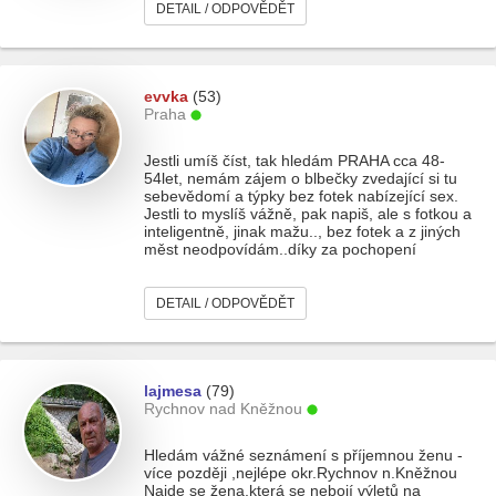
DETAIL / ODPOVĚDĚT
evvka
(53)
Praha
Jestli umíš číst, tak hledám PRAHA cca 48-
54let, nemám zájem o blbečky zvedající si tu
sebevědomí a týpky bez fotek nabízející sex.
Jestli to myslíš vážně, pak napiš, ale s fotkou a
inteligentně, jinak mažu.., bez fotek a z jiných
měst neodpovídám..díky za pochopení
DETAIL / ODPOVĚDĚT
lajmesa
(79)
Rychnov nad Kněžnou
Hledám vážné seznámení s příjemnou ženu -
více později ,nejlépe okr.Rychnov n.Kněžnou
Najde se žena,která se nebojí výletů na