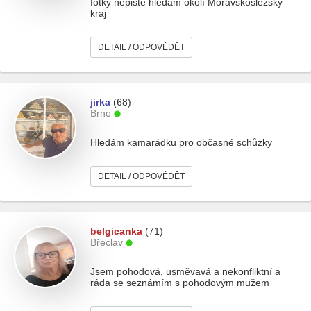
fotky nepište hledám okolí Moravskoslezský
kraj
DETAIL / ODPOVĚDĚT
jirka
(68)
Brno
Hledám kamarádku pro občasné schůzky
DETAIL / ODPOVĚDĚT
belgicanka
(71)
Břeclav
Jsem pohodová, usměvavá a nekonfliktní a
ráda se seznámím s pohodovým mužem