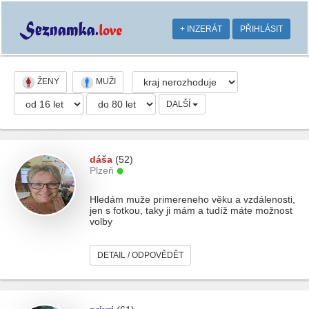
+ INZERÁT
PŘIHLÁSIT
ŽENY
MUŽI
DALŠÍ
dáša
(52)
Plzeň
Hledám muže primereneho věku a vzdálenosti,
jen s fotkou, taky ji mám a tudíž máte možnost
volby
DETAIL / ODPOVĚDĚT