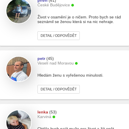
privri
(61)
České Budějovice
Život v osamění je o ničem. Proto bych se rád
seznámil se ženou která si na nic nehraje.
DETAIL / ODPOVĚDĚT
petr
(45)
Veselí nad Moravou
Hledám ženu s vyřešenou minulosti.
DETAIL / ODPOVĚDĚT
lenka
(53)
Karviná
Chtěla bych najít muže pro život a žít opět