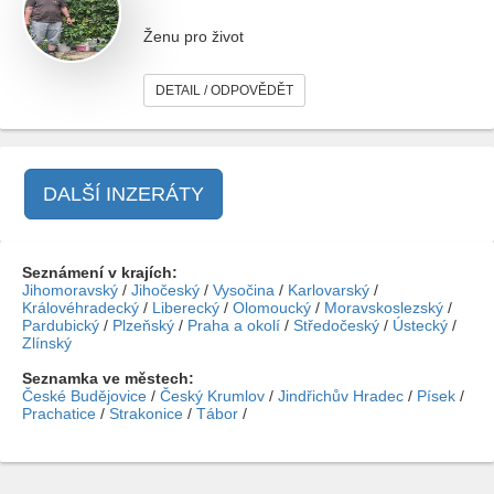
Ženu pro život
DETAIL / ODPOVĚDĚT
DALŠÍ INZERÁTY
Seznámení v krajích:
Jihomoravský
/
Jihočeský
/
Vysočina
/
Karlovarský
/
Královéhradecký
/
Liberecký
/
Olomoucký
/
Moravskoslezský
/
Pardubický
/
Plzeňský
/
Praha a okolí
/
Středočeský
/
Ústecký
/
Zlínský
Seznamka ve městech:
České Budějovice
/
Český Krumlov
/
Jindřichův Hradec
/
Písek
/
Prachatice
/
Strakonice
/
Tábor
/