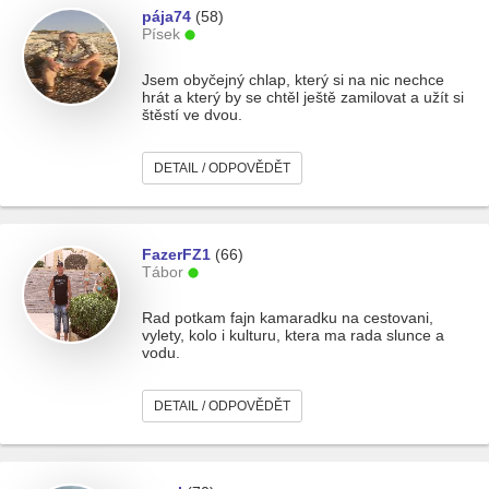
pája74
(58)
Písek
Jsem obyčejný chlap, který si na nic nechce
hrát a který by se chtěl ještě zamilovat a užít si
štěstí ve dvou.
DETAIL / ODPOVĚDĚT
FazerFZ1
(66)
Tábor
Rad potkam fajn kamaradku na cestovani,
vylety, kolo i kulturu, ktera ma rada slunce a
vodu.
DETAIL / ODPOVĚDĚT