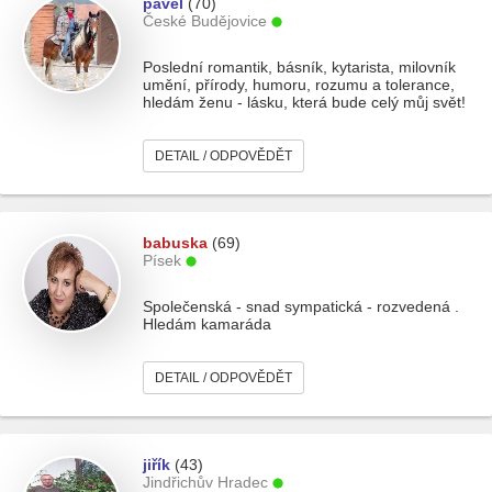
pavel
(70)
České Budějovice
Poslední romantik, básník, kytarista, milovník
umění, přírody, humoru, rozumu a tolerance,
hledám ženu - lásku, která bude celý můj svět!
DETAIL / ODPOVĚDĚT
babuska
(69)
Písek
Společenská - snad sympatická - rozvedená .
Hledám kamaráda
DETAIL / ODPOVĚDĚT
jiřík
(43)
Jindřichův Hradec