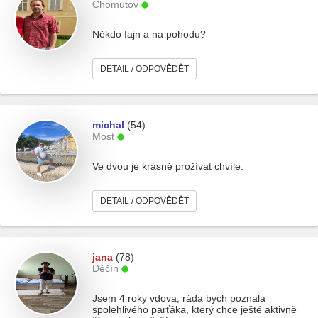
Chomutov
Někdo fajn a na pohodu?
DETAIL / ODPOVĚDĚT
michal
(54)
Most
Ve dvou jé krásně prožívat chvíle.
DETAIL / ODPOVĚDĚT
jana
(78)
Děčín
Jsem 4 roky vdova, ráda bych poznala
spolehlivého parťáka, který chce ještě aktivně