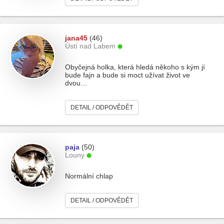
jana45
(46)
Ústí nad Labem
Obyčejná holka, která hledá někoho s kým jí
bude fajn a bude si moct užívat život ve
dvou…
DETAIL / ODPOVĚDĚT
paja
(50)
Louny
Normální chlap
DETAIL / ODPOVĚDĚT