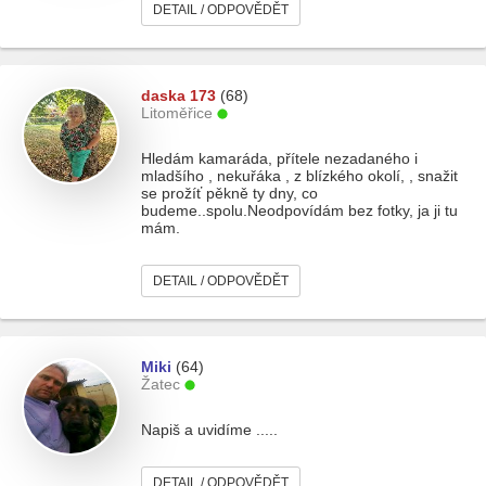
DETAIL / ODPOVĚDĚT
daska 173
(68)
Litoměřice
Hledám kamaráda, přítele nezadaného i
mladšího , nekuřáka , z blízkého okolí, , snažit
se prožíť pěkně ty dny, co
budeme..spolu.Neodpovídám bez fotky, ja ji tu
mám.
DETAIL / ODPOVĚDĚT
Miki
(64)
Žatec
Napiš a uvidíme .....
DETAIL / ODPOVĚDĚT