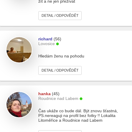
žít a ne jen přežívat
DETAIL / ODPOVĚDĚT
richard
(56)
Lovosice
Hledám ženu na pohodu
DETAIL / ODPOVĚDĚT
hanka
(45)
Roudnice nad Labem
Čas ukáže co bude dál. Být znovu šťastná,
PS.nereaguji na profil bez fotky !! Lokalita
Litoměřice a Roudnice nad Labem