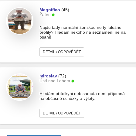
Magnifico
(45)
Žatec
Najdu tady normální ženskou ne ty falešné
profily? Hledám někoho na seznámení ne na
psaní!
DETAIL / ODPOVĚDĚT
miroslav
(72)
Ústí nad Labem
Hledám přítelkyni neb samota není příjemná
na občasné schůzky a výlety.
DETAIL / ODPOVĚDĚT