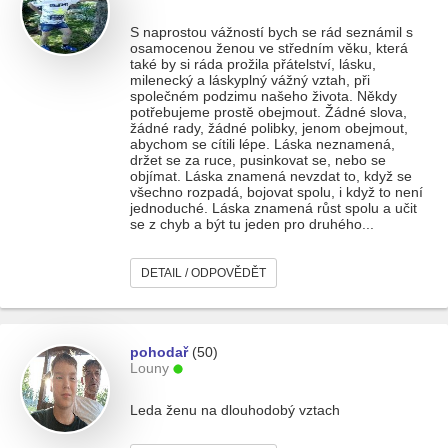
S naprostou vážností bych se rád seznámil s
osamocenou ženou ve středním věku, která
také by si ráda prožila přátelství, lásku,
milenecký a láskyplný vážný vztah, při
společném podzimu našeho života. Někdy
potřebujeme prostě obejmout. Žádné slova,
žádné rady, žádné polibky, jenom obejmout,
abychom se cítili lépe. Láska neznamená,
držet se za ruce, pusinkovat se, nebo se
objímat. Láska znamená nevzdat to, když se
všechno rozpadá, bojovat spolu, i když to není
jednoduché. Láska znamená růst spolu a učit
se z chyb a být tu jeden pro druhého...
DETAIL / ODPOVĚDĚT
pohodař
(50)
Louny
Leda ženu na dlouhodobý vztach