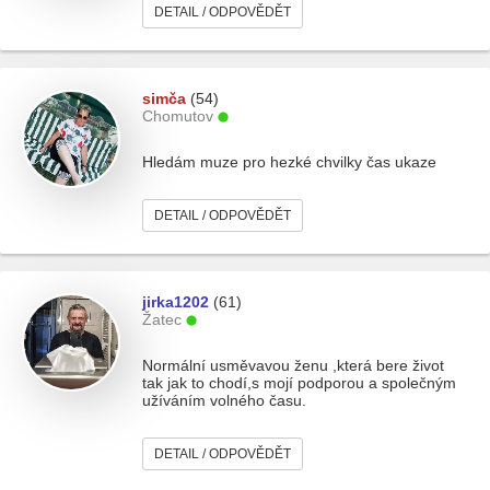
DETAIL / ODPOVĚDĚT
simča
(54)
Chomutov
Hledám muze pro hezké chvilky čas ukaze
DETAIL / ODPOVĚDĚT
jirka1202
(61)
Žatec
Normální usměvavou ženu ,která bere život
tak jak to chodí,s mojí podporou a společným
užíváním volného času.
DETAIL / ODPOVĚDĚT