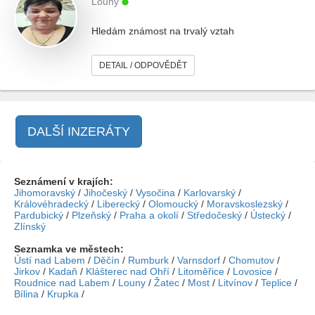
Louny
Hledám známost na trvalý vztah
DETAIL / ODPOVĚDĚT
DALŠÍ INZERÁTY
Seznámení v krajích:
Jihomoravský
/
Jihočeský
/
Vysočina
/
Karlovarský
/
Královéhradecký
/
Liberecký
/
Olomoucký
/
Moravskoslezský
/
Pardubický
/
Plzeňský
/
Praha a okolí
/
Středočeský
/
Ústecký
/
Zlínský
Seznamka ve městech:
Ústí nad Labem
/
Děčín
/
Rumburk
/
Varnsdorf
/
Chomutov
/
Jirkov
/
Kadaň
/
Klášterec nad Ohří
/
Litoměřice
/
Lovosice
/
Roudnice nad Labem
/
Louny
/
Žatec
/
Most
/
Litvínov
/
Teplice
/
Bílina
/
Krupka
/