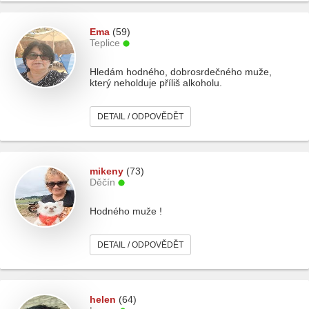
Ema
(59)
Teplice
Hledám hodného, dobrosrdečného muže,
který neholduje příliš alkoholu.
DETAIL / ODPOVĚDĚT
mikeny
(73)
Děčín
Hodného muže !
DETAIL / ODPOVĚDĚT
helen
(64)