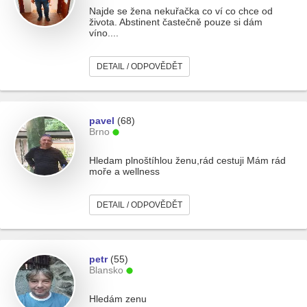
Najde se žena nekuřačka co ví co chce od
života. Abstinent častečně pouze si dám
víno....
DETAIL / ODPOVĚDĚT
pavel
(68)
Brno
Hledam plnoštíhlou ženu,rád cestuji Mám rád
moře a wellness
DETAIL / ODPOVĚDĚT
petr
(55)
Blansko
Hledám zenu