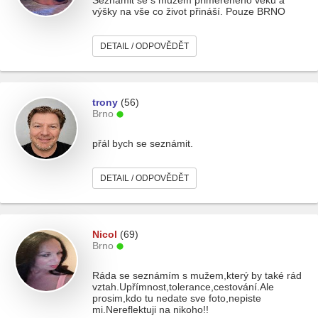
Seznamit se s mužem přiměřeného věku a
výšky na vše co život přináší. Pouze BRNO
DETAIL / ODPOVĚDĚT
trony
(56)
Brno
přál bych se seznámit.
DETAIL / ODPOVĚDĚT
Nicol
(69)
Brno
Ráda se seznámím s mužem,který by také rád
vztah.Upřímnost,tolerance,cestování.Ale
prosim,kdo tu nedate sve foto,nepiste
mi.Nereflektuji na nikoho!!