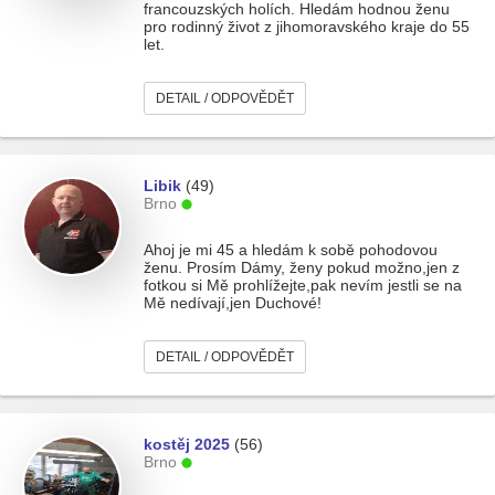
francouzských holích. Hledám hodnou ženu
pro rodinný život z jihomoravského kraje do 55
let.
DETAIL / ODPOVĚDĚT
Libik
(49)
Brno
Ahoj je mi 45 a hledám k sobě pohodovou
ženu. Prosím Dámy, ženy pokud možno,jen z
fotkou si Mě prohlížejte,pak nevím jestli se na
Mě nedívají,jen Duchové!
DETAIL / ODPOVĚDĚT
kostěj 2025
(56)
Brno