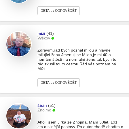
DETAIL / ODPOVĚDĚT
miži
(41)
Vyškov
Zdravím,rád bych poznal milou a hlavně
milující ženu.Jmenuji se Milan,je mi 40 a
nemám štěstí na normalní ženu,tak bych to
rád zkusil touto cestou.Rád vás poznám pá
Miži
DETAIL / ODPOVĚDĚT
šišin
(51)
Znojmo
Ahoj, jsem Jirka ze Znojma. Mám 50let, 191
cm a silnější postavy. Po autonehodě chodím o