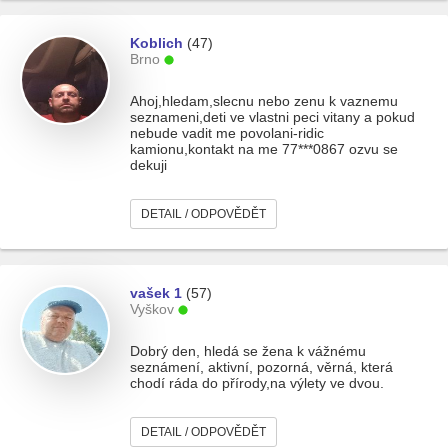
Koblich
(47)
Brno
Ahoj,hledam,slecnu nebo zenu k vaznemu
seznameni,deti ve vlastni peci vitany a pokud
nebude vadit me povolani-ridic
kamionu,kontakt na me 77***0867 ozvu se
dekuji
DETAIL / ODPOVĚDĚT
vašek 1
(57)
Vyškov
Dobrý den, hledá se žena k vážnému
seznámení, aktivní, pozorná, věrná, která
chodí ráda do přírody,na výlety ve dvou.
DETAIL / ODPOVĚDĚT