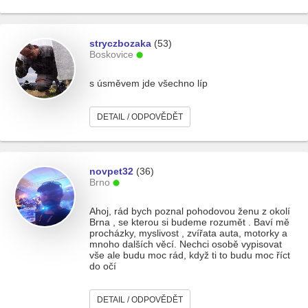
stryczbozaka
(53)
Boskovice
s úsměvem jde všechno líp
DETAIL / ODPOVĚDĚT
novpet32
(36)
Brno
Ahoj, rád bych poznal pohodovou ženu z okolí
Brna , se kterou si budeme rozumět . Baví mě
procházky, myslivost , zvířata auta, motorky a
mnoho dalších věcí. Nechci osobě vypisovat
vše ale budu moc rád, když ti to budu moc říct
do očí
DETAIL / ODPOVĚDĚT