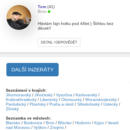
Tom
(41)
Brno
Hledám fajn holku pod 44let:) Štíhlou bez
děcek!!
DETAIL / ODPOVĚDĚT
DALŠÍ INZERÁTY
Seznámení v krajích:
Jihomoravský
/
Jihočeský
/
Vysočina
/
Karlovarský
/
Královéhradecký
/
Liberecký
/
Olomoucký
/
Moravskoslezský
/
Pardubický
/
Plzeňský
/
Praha a okolí
/
Středočeský
/
Ústecký
/
Zlínský
Seznamka ve městech:
Blansko
/
Boskovice
/
Brno
/
Břeclav
/
Hodonín
/
Kyjov
/
Veselí
nad Moravou
/
Vyškov
/
Znojmo
/