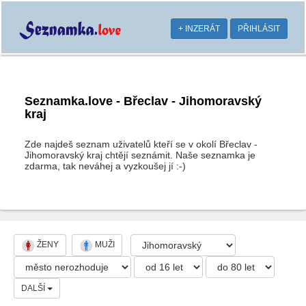
+ INZERÁT
PŘIHLÁSIT
Seznamka.love - Břeclav - Jihomoravský
kraj
Zde najdeš seznam uživatelů kteří se v okolí Břeclav -
Jihomoravský kraj chtějí seznámit. Naše seznamka je
zdarma, tak neváhej a vyzkoušej jí :-)
ŽENY
MUŽI
DALŠÍ