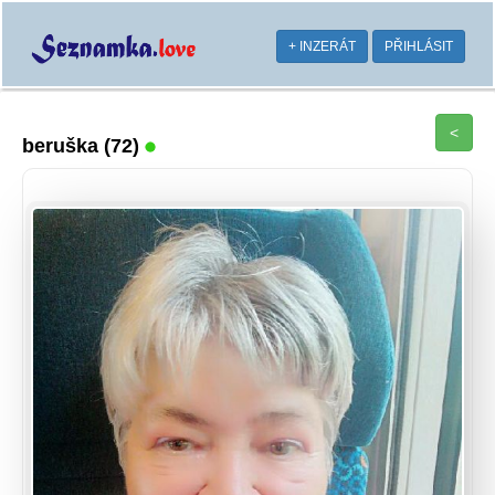
+ INZERÁT
PŘIHLÁSIT
<
beruška
(72)