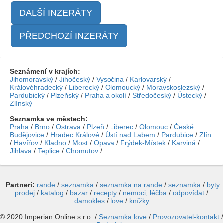
DALŠÍ INZERÁTY
PŘEDCHOZÍ INZERÁTY
Seznámení v krajích:
Jihomoravský
/
Jihočeský
/
Vysočina
/
Karlovarský
/
Královéhradecký
/
Liberecký
/
Olomoucký
/
Moravskoslezský
/
Pardubický
/
Plzeňský
/
Praha a okolí
/
Středočeský
/
Ústecký
/
Zlínský
Seznamka ve městech:
Praha
/
Brno
/
Ostrava
/
Plzeň
/
Liberec
/
Olomouc
/
České
Budějovice
/
Hradec Králové
/
Ústí nad Labem
/
Pardubice
/
Zlín
/
Havířov
/
Kladno
/
Most
/
Opava
/
Frýdek-Místek
/
Karviná
/
Jihlava
/
Teplice
/
Chomutov
/
Partneri:
rande
/
seznamka
/
seznamka na rande
/
seznamka
/
byty
prodej
/
katalog
/
bazar
/
recepty
/
nemoci, léčba
/
odpovídat
/
damokles
/
love
/
knížky
© 2020 Imperian Online s.r.o. /
Seznamka.love
/
Provozovatel-kontakt
/