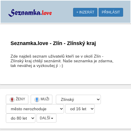
+ INZERÁT
PŘIHLÁSIT
Seznamka.love - Zlín - Zlínský kraj
Zde najdeš seznam uživatelů kteří se v okolí Zlín -
Zlínský kraj chtějí seznámit. Naše seznamka je zdarma,
tak neváhej a vyzkoušej jí :-)
ŽENY
MUŽI
DALŠÍ