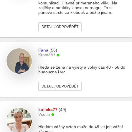
komunikaci. Hlavně primereneho věku. Na
zajíčky a nabídky k sexu nereaguj. To si
pánové strcte za klobouk a běžte jinam.
DETAIL / ODPOVĚDĚT
Fana
(56)
Kroměříž
Hledá se žena na výlety a volný čas 40 - 56 do
budoucna i víc.
DETAIL / ODPOVĚDĚT
kulicka77
(49)
Vsetín
Hledám vážný vztah muže do 49 let.jen vážní
zájemci.