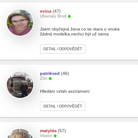
evina
(47)
Uherský Brod
Jsem obyčejná žena co se stara o vnuka
žádná modelka,nechci být už sama .
DETAIL / ODPOVĚDĚT
patriksed
(46)
Zlín
Hledám vztah seznámení
DETAIL / ODPOVĚDĚT
matylda
(57)
Vsetín