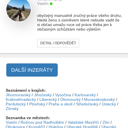
Vsetín
obyčejný manualně zručný-práce všeho druhu,
hledá ženu s úsměvem které nebude vadit že
si občas umažu ruce od práce třeba jen k
občasným schůzkám nebo výletům
DETAIL / ODPOVĚDĚT
DALŠÍ INZERÁTY
Seznámení v krajích:
Jihomoravský
/
Jihočeský
/
Vysočina
/
Karlovarský
/
Královéhradecký
/
Liberecký
/
Olomoucký
/
Moravskoslezský
/
Pardubický
/
Plzeňský
/
Praha a okolí
/
Středočeský
/
Ústecký
/
Zlínský
Seznamka ve městech:
Vsetín
/
Rožnov pod Radhoštěm
/
Valašské Meziříčí
/
Zlín
/
Otrokovice
/
Kroměříž
/
Holešov
/
Uherské Hradiště
/
Uherský