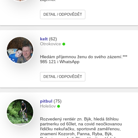
DETAIL / ODPOVĚDĚT
kelt
(62)
Otrokovice
Hledám příjemnou ženu do svého zázemí.***
985 121 i WhatsApp
DETAIL / ODPOVĚDĚT
pitbul
(75)
Holešov
Rozvedený rentiér zn. Býk, hledá štíhlou
partnerku od 60let, na covid neočkovanou
řidičku nekuřačku, sportovně zaměřenou,
znamení Kozoroh, Panna, Ryba, Býk,