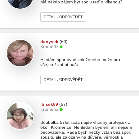
Má někdo zájem být spolu teď o víkendu?
DETAIL / ODPOVĚDĚT
danysek
(60)
Kroměříž
Hledám sportovně založeného muže pro
vše,co život přináší.
DETAIL / ODPOVĚDĚT
ibisek69
(57)
Kroměříž
Boubelka 57let rada najde vhodný protějšek z
okolí Kroměříže. Nehledám bydlení ani nejsem
pečovatelka. Ráda bych hezky vztah bez spol.
soužití, ale založený na důvěře, věrnosti a