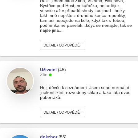
Rak...jenom okolí Zlína, Vsetína, Holešova,
Bystřice pod Host, nekuřačku, nejraději z
vesnice až v případě shody i odjinud...holky,
fakt mně nepište z druhého konce republiky,
tam asi nepojedu na kole, když tak s Tebou,
podmínka ne panelák...když se nenajde, tak se
najde jiná...
DETAIL / ODPOVĚDĚT
Uživatel
(45)
Zlín
Hoj, děvče k seznámení. Jsem snad normální
,nekonfliktní, rozvedený chlap a také táta dvou
puberťáků.
DETAIL / ODPOVĚDĚT
dokzhor
(55)