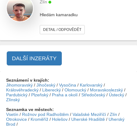
Zlín
Hledám kamaradku
DETAIL / ODPOVĚDĚT
DALŠÍ INZERÁTY
Seznámení v krajích:
Jihomoravský
/
Jihočeský
/
Vysočina
/
Karlovarský
/
Královéhradecký
/
Liberecký
/
Olomoucký
/
Moravskoslezský
/
Pardubický
/
Plzeňský
/
Praha a okolí
/
Středočeský
/
Ústecký
/
Zlínský
Seznamka ve městech:
Vsetín
/
Rožnov pod Radhoštěm
/
Valašské Meziříčí
/
Zlín
/
Otrokovice
/
Kroměříž
/
Holešov
/
Uherské Hradiště
/
Uherský
Brod
/