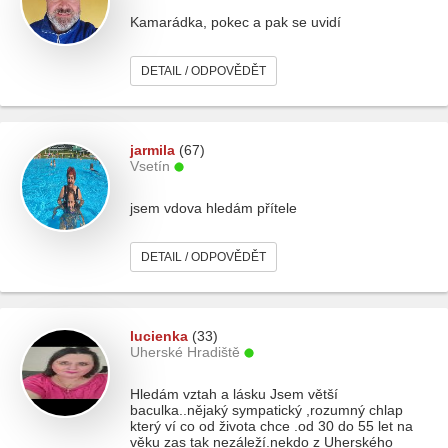
Kamarádka, pokec a pak se uvidí
DETAIL / ODPOVĚDĚT
jarmila
(67)
Vsetín
jsem vdova hledám přítele
DETAIL / ODPOVĚDĚT
lucienka
(33)
Uherské Hradiště
Hledám vztah a lásku Jsem větší
baculka..nějaký sympatický ,rozumný chlap
který ví co od života chce .od 30 do 55 let na
věku zas tak nezáleží.nekdo z Uherského