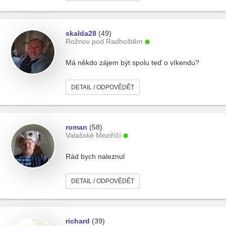
skalda28
(49)
Rožnov pod Radhoštěm
Má někdo zájem být spolu teď o víkendu?
DETAIL / ODPOVĚDĚT
roman
(58)
Valašské Meziříčí
Rád bych naleznul
DETAIL / ODPOVĚDĚT
richard
(39)