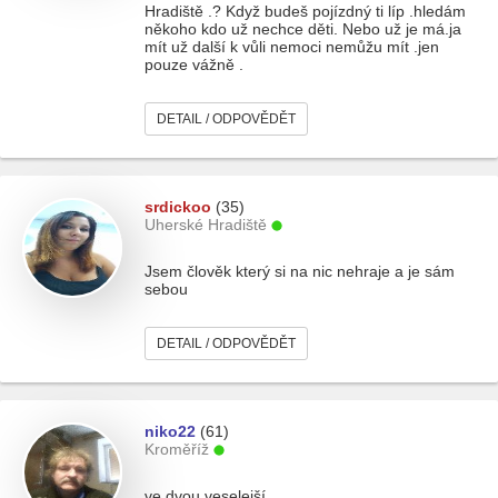
Hradiště .? Když budeš pojízdný ti líp .hledám
někoho kdo už nechce děti. Nebo už je má.ja
mít už další k vůli nemoci nemůžu mít .jen
pouze vážně .
DETAIL / ODPOVĚDĚT
srdickoo
(35)
Uherské Hradiště
Jsem člověk který si na nic nehraje a je sám
sebou
DETAIL / ODPOVĚDĚT
niko22
(61)
Kroměříž
ve dvou veselejší