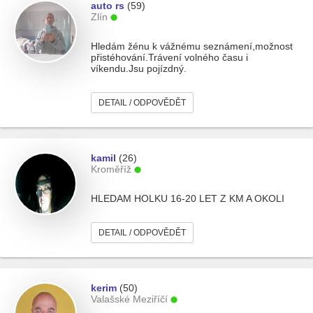
auto rs
(59)
Zlín
Hledám žénu k vážnému seznámení,možnost
přistéhování.Trávení volného času i
víkendu.Jsu pojízdný.
DETAIL / ODPOVĚDĚT
kamil
(26)
Kroměříž
HLEDAM HOLKU 16-20 LET Z KM A OKOLI
DETAIL / ODPOVĚDĚT
kerim
(50)
Valašské Meziříčí