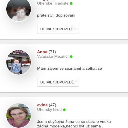
Uherské Hradiště
pratelstvi, dopisovani
DETAIL / ODPOVĚDĚT
Anna
(71)
Valašské Meziříčí
Mám zájem se seznámit a setkat se
DETAIL / ODPOVĚDĚT
evina
(47)
Uherský Brod
Jsem obyčejná žena co se stara o vnuka
žádná modelka,nechci být už sama .