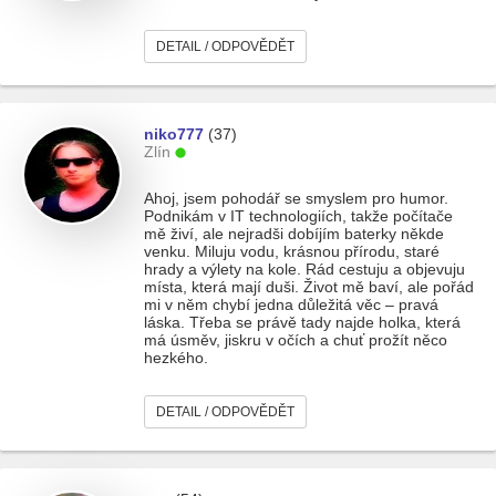
DETAIL / ODPOVĚDĚT
niko777
(37)
Zlín
Ahoj, jsem pohodář se smyslem pro humor.
Podnikám v IT technologiích, takže počítače
mě živí, ale nejradši dobíjím baterky někde
venku. Miluju vodu, krásnou přírodu, staré
hrady a výlety na kole. Rád cestuju a objevuju
místa, která mají duši. Život mě baví, ale pořád
mi v něm chybí jedna důležitá věc – pravá
láska. Třeba se právě tady najde holka, která
má úsměv, jiskru v očích a chuť prožít něco
hezkého.
DETAIL / ODPOVĚDĚT