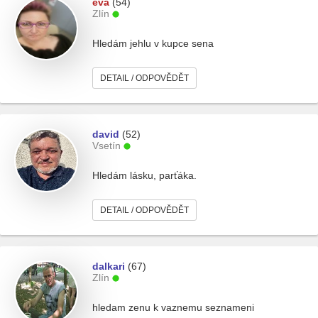
eva
(54)
Zlín
Hledám jehlu v kupce sena
DETAIL / ODPOVĚDĚT
david
(52)
Vsetín
Hledám lásku, parťáka.
DETAIL / ODPOVĚDĚT
dalkari
(67)
Zlín
hledam zenu k vaznemu seznameni