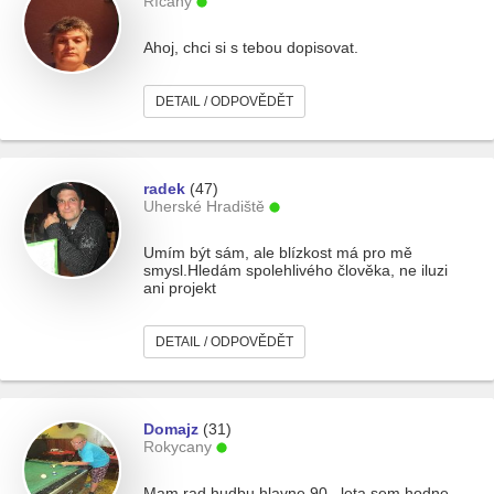
Říčany
Ahoj, chci si s tebou dopisovat.
DETAIL / ODPOVĚDĚT
radek
(47)
Uherské Hradiště
Umím být sám, ale blízkost má pro mě
smysl.Hledám spolehlivého člověka, ne iluzi
ani projekt
DETAIL / ODPOVĚDĚT
Domajz
(31)
Rokycany
Mam rad hudbu hlavne 90 . leta sem hodne