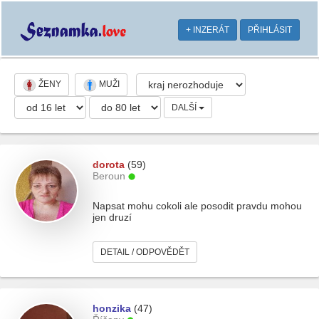
+ INZERÁT
PŘIHLÁSIT
ŽENY
MUŽI
DALŠÍ
dorota
(59)
Beroun
Napsat mohu cokoli ale posodit pravdu mohou
jen druzí
DETAIL / ODPOVĚDĚT
honzika
(47)