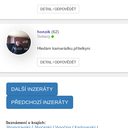
DETAIL / ODPOVĚDĚT
honzik
(62)
Svitavy
Hledám kamarádku,přítelkyni.
DETAIL / ODPOVĚDĚT
DALŠÍ INZERÁTY
PŘEDCHOZÍ INZERÁTY
Seznámení v krajích:
Jihomoravský
/
Jihočeský
/
Vysočina
/
Karlovarský
/