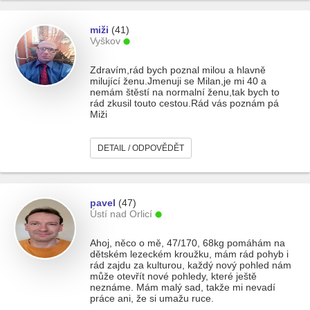
miži
(41)
Vyškov
Zdravím,rád bych poznal milou a hlavně
milující ženu.Jmenuji se Milan,je mi 40 a
nemám štěstí na normalní ženu,tak bych to
rád zkusil touto cestou.Rád vás poznám pá
Miži
DETAIL / ODPOVĚDĚT
pavel
(47)
Ústí nad Orlicí
Ahoj, něco o mě, 47/170, 68kg pomáhám na
dětském lezeckém kroužku, mám rád pohyb i
rád zajdu za kulturou, každý nový pohled nám
může otevřít nové pohledy, které ještě
neznáme. Mám malý sad, takže mi nevadí
práce ani, že si umažu ruce.