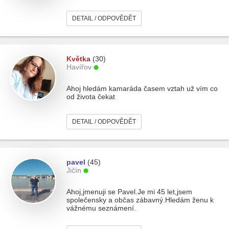
DETAIL / ODPOVĚDĚT
Květka
(30)
Havířov
Ahoj hledám kamaráda časem vztah už vím co
od života čekat
DETAIL / ODPOVĚDĚT
pavel
(45)
Jičín
Ahoj,jmenuji se Pavel.Je mi 45 let,jsem
společensky a občas zábavný.Hledám ženu k
vážnému seznámení.