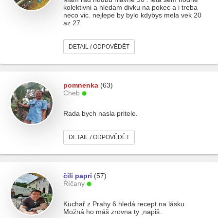
kolektivni a hledam divku na pokec a i treba
neco vic. nejlepe by bylo kdybys mela vek 20
az 27
DETAIL / ODPOVĚDĚT
pomnenka
(63)
Cheb
Rada bych nasla pritele.
DETAIL / ODPOVĚDĚT
čili papri
(57)
Říčany
Kuchař z Prahy 6 hledá recept na lásku.
Možná ho máš zrovna ty ,napiš..