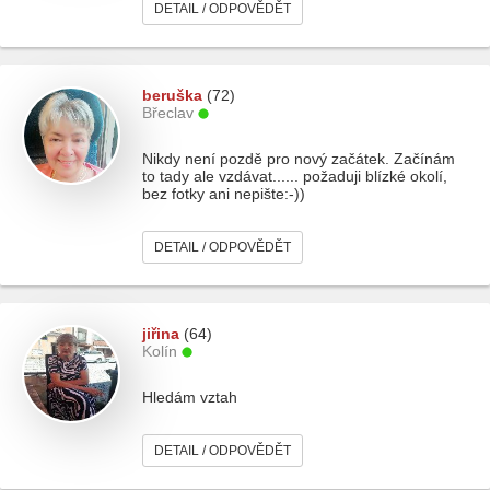
DETAIL / ODPOVĚDĚT
beruška
(72)
Břeclav
Nikdy není pozdě pro nový začátek. Začínám
to tady ale vzdávat...... požaduji blízké okolí,
bez fotky ani nepište:-))
DETAIL / ODPOVĚDĚT
jiřina
(64)
Kolín
Hledám vztah
DETAIL / ODPOVĚDĚT