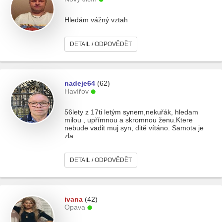
Hledám vážný vztah
DETAIL / ODPOVĚDĚT
nadeje64
(62)
Havířov
56lety z 17ti letým synem,nekuřák, hledam
milou , upřímnou a skromnou ženu.Ktere
nebude vadit muj syn, ditě vítáno. Samota je
zla.
DETAIL / ODPOVĚDĚT
ivana
(42)
Opava