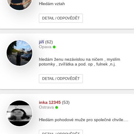
Hledám vztah
DETAIL / ODPOVĚDĚT
jiří
(62)
Opava
hledám ženu nezávislou na ničem , myslím
potomky , zvířátka a pod. op , fulnek ,n.j.
DETAIL / ODPOVĚDĚT
inka 12345
(53)
Ostrava
Hledám pohodové muže pro společné chvíle....