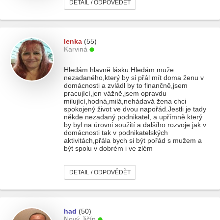
DETAIL / ODPOVĚDĚT
lenka
(55)
Karviná
Hledám hlavně lásku.Hledám muže
nezadaného,který by si přál mít doma ženu v
domácnosti a zvládl by to finančně,jsem
pracující,jen vážně,jsem opravdu
milující,hodná,milá,nehádavá žena chci
spokojený život ve dvou napořád.Jestli je tady
někde nezadaný podnikatel, a upřímně který
by byl na úrovni soužití a dalšího rozvoje jak v
domácnosti tak v podnikatelských
aktivitách,přála bych si být pořád s mužem a
být spolu v dobrém i ve zlém
DETAIL / ODPOVĚDĚT
had
(50)
Nový Jičín