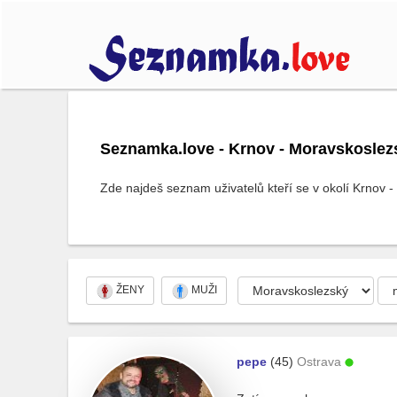
Seznamka.love - Krnov - Moravskoslezs
Zde najdeš seznam uživatelů kteří se v okolí Krnov -
ŽENY
MUŽI
pepe
(45)
Ostrava