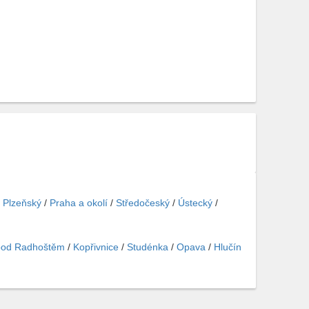
/
Plzeňský
/
Praha a okolí
/
Středočeský
/
Ústecký
/
 pod Radhoštěm
/
Kopřivnice
/
Studénka
/
Opava
/
Hlučín