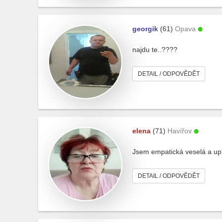
georgik
(61)
Opava
najdu te..????
DETAIL / ODPOVĚDĚT
elena
(71)
Havířov
Jsem empatická veselá a u
DETAIL / ODPOVĚDĚT