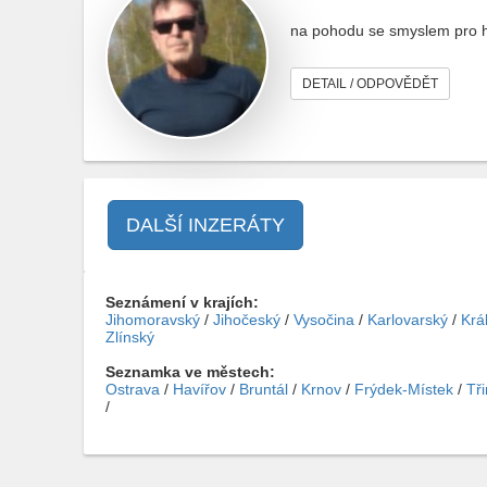
na pohodu se smyslem pro 
DETAIL / ODPOVĚDĚT
DALŠÍ INZERÁTY
Seznámení v krajích:
Jihomoravský
/
Jihočeský
/
Vysočina
/
Karlovarský
/
Krá
Zlínský
Seznamka ve městech:
Ostrava
/
Havířov
/
Bruntál
/
Krnov
/
Frýdek-Místek
/
Tř
/