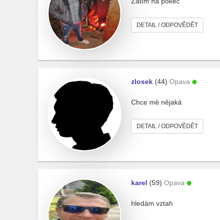
Zatím na pokec
DETAIL / ODPOVĚDĚT
zlosek
(44)
Opava
Chce mě nějaká
DETAIL / ODPOVĚDĚT
karel
(59)
Opava
hledám vztah