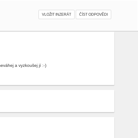
VLOŽIT INZERÁT
ČÍST ODPOVĚDI
váhej a vyzkoušej jí :-)