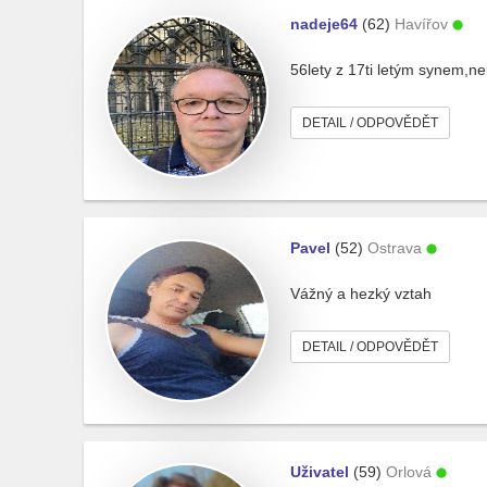
nadeje64
(62)
Havířov
56lety z 17ti letým synem,n
DETAIL / ODPOVĚDĚT
Pavel
(52)
Ostrava
Vážný a hezký vztah
DETAIL / ODPOVĚDĚT
Uživatel
(59)
Orlová