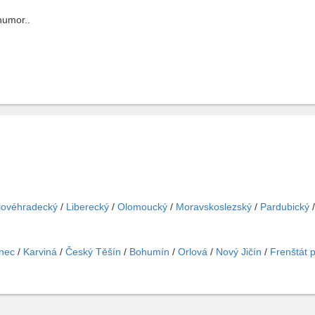
humor..
lovéhradecký
/
Liberecký
/
Olomoucký
/
Moravskoslezský
/
Pardubický
inec
/
Karviná
/
Český Těšín
/
Bohumín
/
Orlová
/
Nový Jičín
/
Frenštát