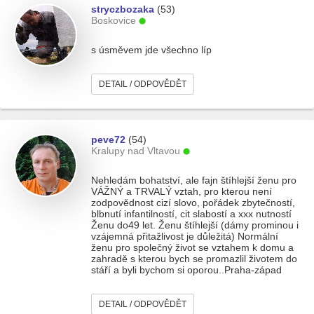
stryczbozaka
(53)
Boskovice
s úsměvem jde všechno líp
DETAIL / ODPOVĚDĚT
peve72
(54)
Kralupy nad Vltavou
Nehledám bohatství, ale fajn štíhlejší ženu pro
VÁŽNÝ a TRVALÝ vztah, pro kterou není
zodpovědnost cizí slovo, pořádek zbytečností,
blbnutí infantilností, cit slabostí a xxx nutností
Ženu do49 let. Ženu štíhlejší (dámy prominou i
vzájemná přitažlivost je důležitá) Normální
ženu pro společný život se vztahem k domu a
zahradě s kterou bych se promazlil životem do
stáří a byli bychom si oporou..Praha-západ
DETAIL / ODPOVĚDĚT