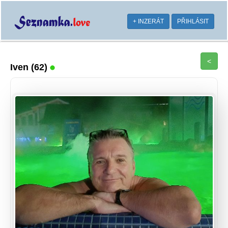
+ INZERÁT
PŘIHLÁSIT
<
Iven
(62)