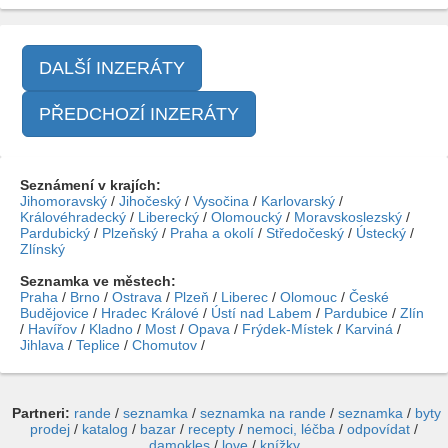
DALŠÍ INZERÁTY
PŘEDCHOZÍ INZERÁTY
Seznámení v krajích:
Jihomoravský
/
Jihočeský
/
Vysočina
/
Karlovarský
/
Královéhradecký
/
Liberecký
/
Olomoucký
/
Moravskoslezský
/
Pardubický
/
Plzeňský
/
Praha a okolí
/
Středočeský
/
Ústecký
/
Zlínský
Seznamka ve městech:
Praha
/
Brno
/
Ostrava
/
Plzeň
/
Liberec
/
Olomouc
/
České
Budějovice
/
Hradec Králové
/
Ústí nad Labem
/
Pardubice
/
Zlín
/
Havířov
/
Kladno
/
Most
/
Opava
/
Frýdek-Místek
/
Karviná
/
Jihlava
/
Teplice
/
Chomutov
/
Partneri:
rande
/
seznamka
/
seznamka na rande
/
seznamka
/
byty
prodej
/
katalog
/
bazar
/
recepty
/
nemoci, léčba
/
odpovídat
/
damokles
/
love
/
knížky