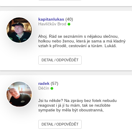
kapitanlukas
(40)
Havlíčkův Brod
Ahoj. Rád se seznámím s nějakou slečnou,
holkou nebo ženou, která je sama a má kladný
vztah k přírodě, cestování a túrám. Lukáš.
DETAIL / ODPOVĚDĚT
radek
(57)
Děčín
Jsi tu někde? Na zprávy bez fotek nebudu
reagovat i já jí tu mám, tak se nezlobte
sympatie by měla být oboustranná,
DETAIL / ODPOVĚDĚT