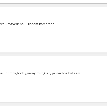
cká - rozvedená . Hledám kamaráda
se upřímný,hodný,věrný muž,který již nechce být sam