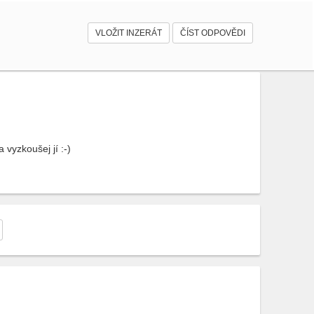
VLOŽIT INZERÁT
ČÍST ODPOVĚDI
vyzkoušej jí :-)