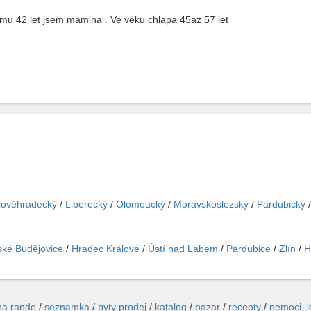
mu 42 let jsem mamina . Ve věku chlapa 45az 57 let
lovéhradecký
/
Liberecký
/
Olomoucký
/
Moravskoslezský
/
Pardubický
ké Budějovice
/
Hradec Králové
/
Ústí nad Labem
/
Pardubice
/
Zlín
/
H
na rande
/
seznamka
/
byty prodej
/
katalog
/
bazar
/
recepty
/
nemoci, 