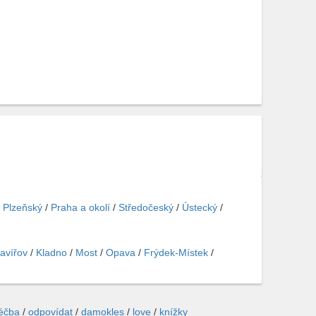
/
Plzeňský
/
Praha a okolí
/
Středočeský
/
Ústecký
/
avířov
/
Kladno
/
Most
/
Opava
/
Frýdek-Místek
/
léčba
/
odpovídat
/
damokles
/
love
/
knížky