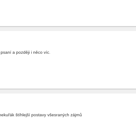
saní a později i něco víc.
ekuřák štíhlejší postavy všesraných zájmů