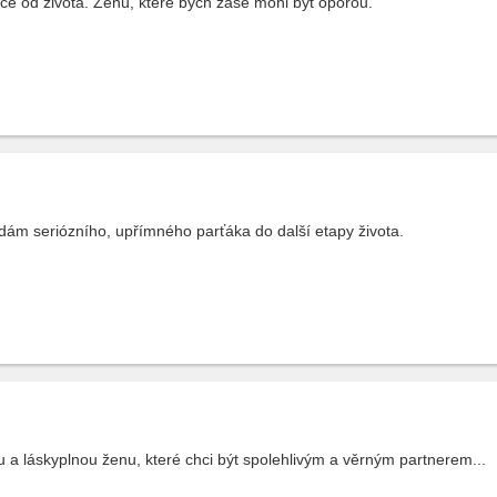
ce od života. Ženu, které bych zase mohl být oporou.
dám seriózního, upřímného parťáka do další etapy života.
a láskyplnou ženu, které chci být spolehlivým a věrným partnerem...