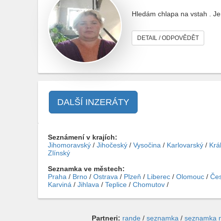
Hledám chlapa na vstah . Je
DETAIL / ODPOVĚDĚT
DALŠÍ INZERÁTY
Seznámení v krajích:
Jihomoravský
/
Jihočeský
/
Vysočina
/
Karlovarský
/
Krá
Zlínský
Seznamka ve městech:
Praha
/
Brno
/
Ostrava
/
Plzeň
/
Liberec
/
Olomouc
/
Čes
Karviná
/
Jihlava
/
Teplice
/
Chomutov
/
Partneri:
rande
/
seznamka
/
seznamka 