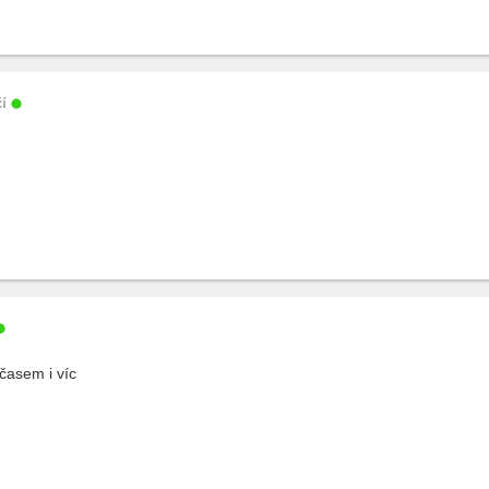
í
časem i víc