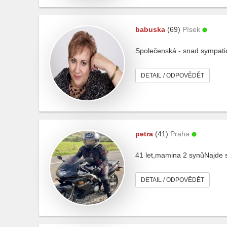
babuska
(69)
Písek
Společenská - snad sympati
DETAIL / ODPOVĚDĚT
petra
(41)
Praha
41 let,mamina 2 synůNajde 
DETAIL / ODPOVĚDĚT