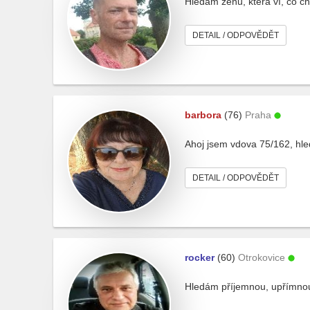
Hledám ženu, která ví, co ch
DETAIL / ODPOVĚDĚT
barbora
(76)
Praha
Ahoj jsem vdova 75/162, hle
DETAIL / ODPOVĚDĚT
rocker
(60)
Otrokovice
Hledám příjemnou, upřímnou 