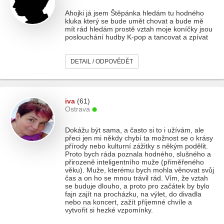
Ahojki já jsem Štěpánka hledám tu hodného
kluka který se bude umět chovat a bude mě
mít rád hledám prostě vztah moje koníčky jsou
poslouchání hudby K-pop a tancovat a zpívat
DETAIL / ODPOVĚDĚT
iva
(61)
Ostrava
Dokážu být sama, a často si to i užívám, ale
přeci jen mi někdy chybí ta možnost se o krásy
přírody nebo kulturní zážitky s někým podělit.
Proto bych ráda poznala hodného, slušného a
přirozeně inteligentního muže (přiměřeného
věku). Muže, kterému bych mohla věnovat svůj
čas a on ho se mnou trávil rád. Vím, že vztah
se buduje dlouho, a proto pro začátek by bylo
fajn zajít na procházku, na výlet, do divadla
nebo na koncert, zažít příjemné chvíle a
vytvořit si hezké vzpomínky.