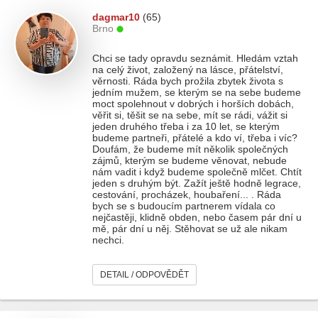
dagmar10
(65)
Brno
Chci se tady opravdu seznámit. Hledám vztah
na celý život, založený na lásce, přátelství,
věrnosti. Ráda bych prožila zbytek života s
jedním mužem, se kterým se na sebe budeme
moct spolehnout v dobrých i horších dobách,
věřit si, těšit se na sebe, mít se rádi, vážit si
jeden druhého třeba i za 10 let, se kterým
budeme partneři, přátelé a kdo ví, třeba i víc?
Doufám, že budeme mít několik společných
zájmů, kterým se budeme věnovat, nebude
nám vadit i když budeme společně mlčet. Chtít
jeden s druhým být. Zažít ještě hodně legrace,
cestování, procházek, houbaření... . Ráda
bych se s budoucím partnerem vídala co
nejčastěji, klidně obden, nebo časem pár dní u
mě, pár dní u něj. Stěhovat se už ale nikam
nechci.
DETAIL / ODPOVĚDĚT