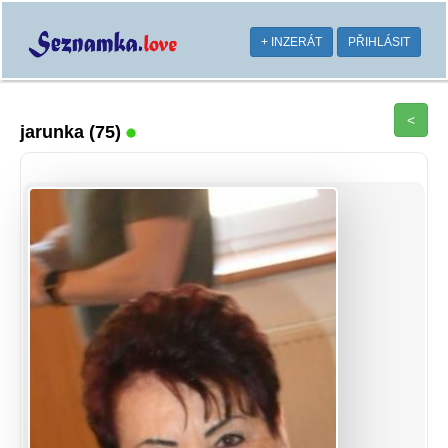
+ INZERÁT
PŘIHLÁSIT
<
jarunka
(75)