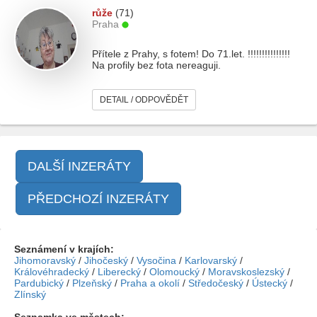
růže
(71)
Praha
Přítele z Prahy, s fotem! Do 71.let. !!!!!!!!!!!!!!!
Na profily bez fota nereaguji.
DETAIL / ODPOVĚDĚT
DALŠÍ INZERÁTY
PŘEDCHOZÍ INZERÁTY
Seznámení v krajích:
Jihomoravský
/
Jihočeský
/
Vysočina
/
Karlovarský
/
Královéhradecký
/
Liberecký
/
Olomoucký
/
Moravskoslezský
/
Pardubický
/
Plzeňský
/
Praha a okolí
/
Středočeský
/
Ústecký
/
Zlínský