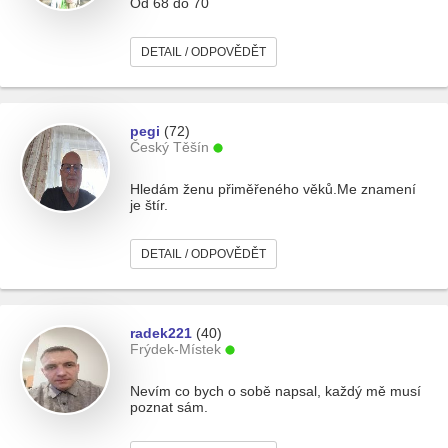
Od 68 do 70
DETAIL / ODPOVĚDĚT
pegi
(72)
Český Těšín
Hledám ženu přiměřeného věků.Me znamení
je štír.
DETAIL / ODPOVĚDĚT
radek221
(40)
Frýdek-Místek
Nevím co bych o sobě napsal, každý mě musí
poznat sám.