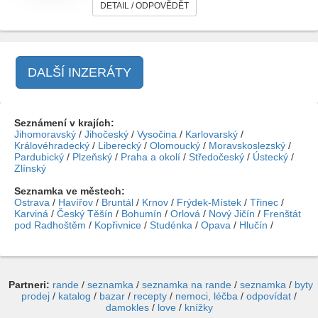
DETAIL / ODPOVĚDĚT
DALŠÍ INZERÁTY
Seznámení v krajích:
Jihomoravský
/
Jihočeský
/
Vysočina
/
Karlovarský
/
Královéhradecký
/
Liberecký
/
Olomoucký
/
Moravskoslezský
/
Pardubický
/
Plzeňský
/
Praha a okolí
/
Středočeský
/
Ústecký
/
Zlínský
Seznamka ve městech:
Ostrava
/
Havířov
/
Bruntál
/
Krnov
/
Frýdek-Místek
/
Třinec
/
Karviná
/
Český Těšín
/
Bohumín
/
Orlová
/
Nový Jičín
/
Frenštát
pod Radhoštěm
/
Kopřivnice
/
Studénka
/
Opava
/
Hlučín
/
Partneri:
rande
/
seznamka
/
seznamka na rande
/
seznamka
/
byty
prodej
/
katalog
/
bazar
/
recepty
/
nemoci, léčba
/
odpovídat
/
damokles
/
love
/
knížky