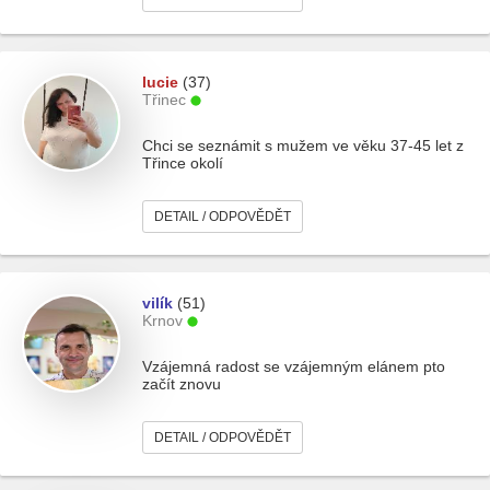
lucie
(37)
Třinec
Chci se seznámit s mužem ve věku 37-45 let z
Třince okolí
DETAIL / ODPOVĚDĚT
vilík
(51)
Krnov
Vzájemná radost se vzájemným elánem pto
začít znovu
DETAIL / ODPOVĚDĚT