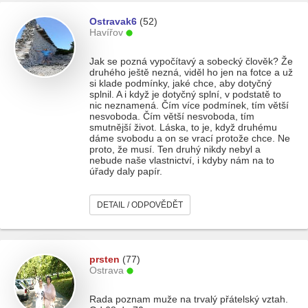
Ostravak6
(52)
Havířov
Jak se pozná vypočítavý a sobecký člověk? Že
druhého ještě nezná, viděl ho jen na fotce a už
si klade podmínky, jaké chce, aby dotyčný
splnil. A i když je dotyčný splní, v podstatě to
nic neznamená. Čím více podmínek, tím větší
nesvoboda. Čím větší nesvoboda, tím
smutnější život. Láska, to je, když druhému
dáme svobodu a on se vrací protože chce. Ne
proto, že musí. Ten druhý nikdy nebyl a
nebude naše vlastnictví, i kdyby nám na to
úřady daly papír.
DETAIL / ODPOVĚDĚT
prsten
(77)
Ostrava
Rada poznam muže na trvalý přátelský vztah.