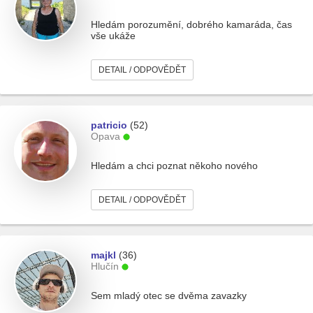
Hledám porozumění, dobrého kamaráda, čas
vše ukáže
DETAIL / ODPOVĚDĚT
patricio
(52)
Opava
Hledám a chci poznat někoho nového
DETAIL / ODPOVĚDĚT
majkl
(36)
Hlučín
Sem mladý otec se dvěma zavazky