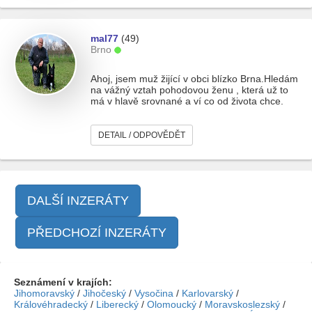
mal77
(49)
Brno
Ahoj, jsem muž žijící v obci blízko Brna.Hledám
na vážný vztah pohodovou ženu , která už to
má v hlavě srovnané a ví co od života chce.
DETAIL / ODPOVĚDĚT
DALŠÍ INZERÁTY
PŘEDCHOZÍ INZERÁTY
Seznámení v krajích:
Jihomoravský
/
Jihočeský
/
Vysočina
/
Karlovarský
/
Královéhradecký
/
Liberecký
/
Olomoucký
/
Moravskoslezský
/