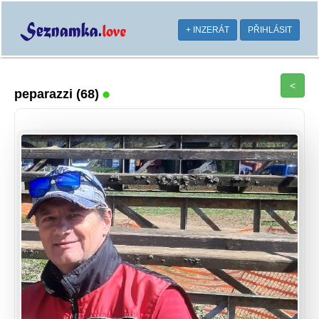
+ INZERÁT
PŘIHLÁSIT
<
peparazzi
(68)