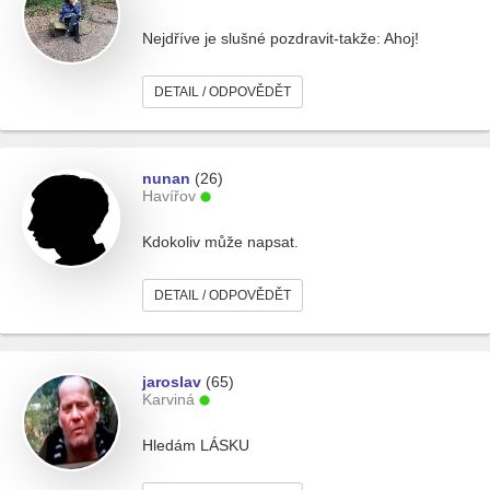
Nejdříve je slušné pozdravit-takže: Ahoj!
DETAIL / ODPOVĚDĚT
nunan
(26)
Havířov
Kdokoliv může napsat.
DETAIL / ODPOVĚDĚT
jaroslav
(65)
Karviná
Hledám LÁSKU