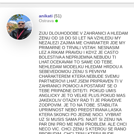
anikati
(51)
Ostrava
ZIJU DLOUHODOBE V ZAHRANICI A HLEDAM
ZENU OD 18 DO 50 LET NA VZHLEDU MY
NEZALEZI ZAJIMA ME CHARAKTER JDE MY
PRIMARNE O TRVALI VSTAH. NESNASIM
LEZ A RIKAM PRAVDU I KDYZ JE CASTO
BOLESTIVA A NEPRIJEMNA.NEBUDU TI
LHAT.OCEKAVAM TO SAME OD TEBE.
NEHLEDAM MODELKU HLEDAM HRDOU A
SEBEVEDOMOU ZENU S PEVNYM
CHARAKTEREM KTERA NEBUDE SVEMU
PARTNEROVI LHAT.JSEM PRIPRAVEN TI V
ZAHRANICI POMOCI A POSTARAT SE O
TEBE PRIPADNE DITE/TI. POKUD UMIS
ANGLICKY JE TO VELKE PLUS.POKUD MAS
JAKEKOLIV OTAZKY RAD TI JE PRAVDIVE
ZODPOVIM. JE TO NA TOBE. STABILITA
UPRIMNOST NEBO PREDSTIRANA LASKA
KTERA SKONCI PO JEDNE NOCI. VYBRAT
UZ SI MUSIS SAMA.PS: NAJIT SI ZENU NA
PAR DNI PRO ME NENI PROBLEM. ALE CHCI
NECO VIC. CHCI ZENU S KTEROU SE RANO
PROBUDIM. CHCI ZENU KTERA BUDE