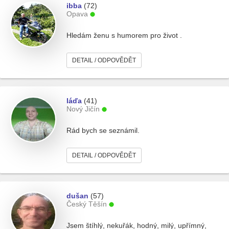
ibba
(72)
Opava
Hledám ženu s humorem pro život .
DETAIL / ODPOVĚDĚT
láďa
(41)
Nový Jičín
Rád bych se seznámil.
DETAIL / ODPOVĚDĚT
dušan
(57)
Český Těšín
Jsem štíhlý, nekuřák, hodný, milý, upřímný,