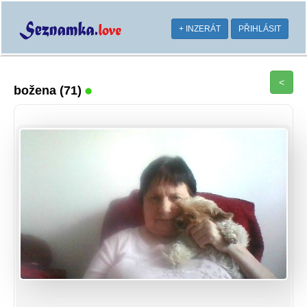
+ INZERÁT
PŘIHLÁSIT
<
božena
(71)