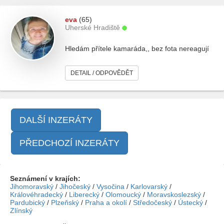
eva
(65)
Uherské Hradiště
Hledám přítele kamaráda,, bez fota nereagují
DETAIL / ODPOVĚDĚT
DALŠÍ INZERÁTY
PŘEDCHOZÍ INZERÁTY
Seznámení v krajích:
Jihomoravský
/
Jihočeský
/
Vysočina
/
Karlovarský
/
Královéhradecký
/
Liberecký
/
Olomoucký
/
Moravskoslezský
/
Pardubický
/
Plzeňský
/
Praha a okolí
/
Středočeský
/
Ústecký
/
Zlínský