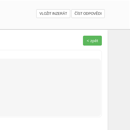
VLOŽIT INZERÁT
ČÍST ODPOVĚDI
< zpět