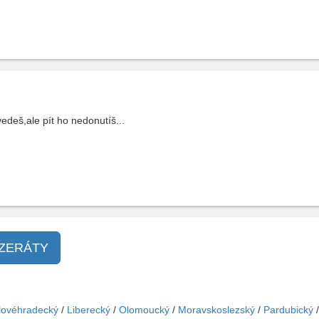
edeš,ale pít ho nedonutíš...
NZERÁTY
lovéhradecký
/
Liberecký
/
Olomoucký
/
Moravskoslezský
/
Pardubický