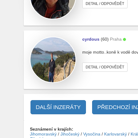
DETAIL / ODPOVĚDĚT
cyrdous
(60)
Praha
moje motto..koně k vodě dov
DETAIL / ODPOVĚDĚT
DALŠÍ INZERÁTY
PŘEDCHOZÍ I
Seznámení v krajích:
Jihomoravský
/
Jihočeský
/
Vysočina
/
Karlovarský
/
Krá