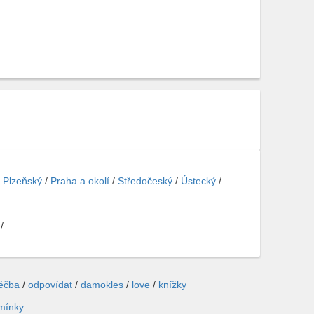
/
Plzeňský
/
Praha a okolí
/
Středočeský
/
Ústecký
/
/
léčba
/
odpovídat
/
damokles
/
love
/
knížky
mínky