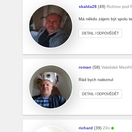
skalda28
(49)
Rožnov pod 
Má někdo zájem být spolu t
DETAIL / ODPOVĚDĚT
roman
(58)
Valašské Meziříč
Rád bych naleznul
DETAIL / ODPOVĚDĚT
richard
(39)
Zlín