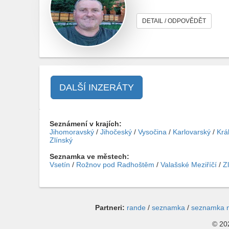
DETAIL / ODPOVĚDĚT
DALŠÍ INZERÁTY
Seznámení v krajích:
Jihomoravský
/
Jihočeský
/
Vysočina
/
Karlovarský
/
Krá
Zlínský
Seznamka ve městech:
Vsetín
/
Rožnov pod Radhoštěm
/
Valašské Meziříčí
/
Zl
Partneri:
rande
/
seznamka
/
seznamka 
© 202