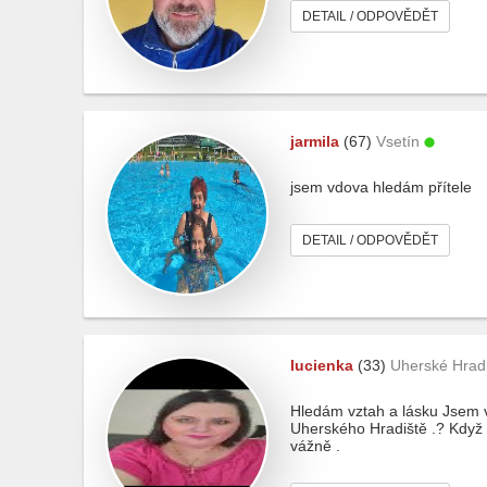
DETAIL / ODPOVĚDĚT
jarmila
(67)
Vsetín
jsem vdova hledám přítele
DETAIL / ODPOVĚDĚT
lucienka
(33)
Uherské Hrad
Hledám vztah a lásku Jsem vě
Uherského Hradiště .? Když b
vážně .