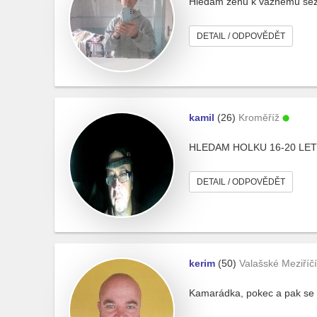
Hledám žénu k vážnému sezn
DETAIL / ODPOVĚDĚT
kamil
(26)
Kroměříž
HLEDAM HOLKU 16-20 LET
DETAIL / ODPOVĚDĚT
kerim
(50)
Valašské Meziříčí
Kamarádka, pokec a pak se 