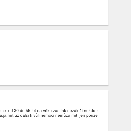
hce .od 30 do 55 let na věku zas tak nezáleží.nekdo z
.ja mít už další k vůli nemoci nemůžu mít .jen pouze