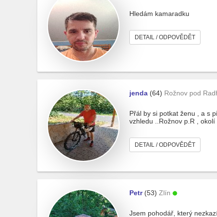
Hledám kamaradku
DETAIL / ODPOVĚDĚT
jenda
(64)
Rožnov pod Rad
Přál by si potkat ženu , a s 
vzhledu ..Rožnov p.R , okol
DETAIL / ODPOVĚDĚT
Petr
(53)
Zlín
Jsem pohodář, který nezkazí