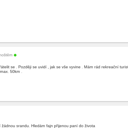
hoštěm
přátelit se . Později se uvidí , jak se vše vyvine . Mám rád rekreační tur
í max. 50km .
 žádnou srandu. Hledám fajn přijenou paní do života