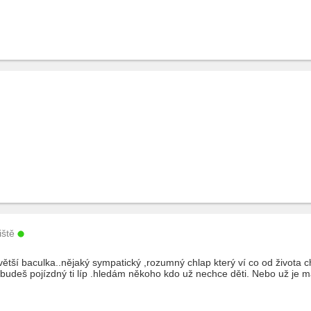
iště
tší baculka..nějaký sympatický ,rozumný chlap který ví co od života c
udeš pojízdný ti líp .hledám někoho kdo už nechce děti. Nebo už je má