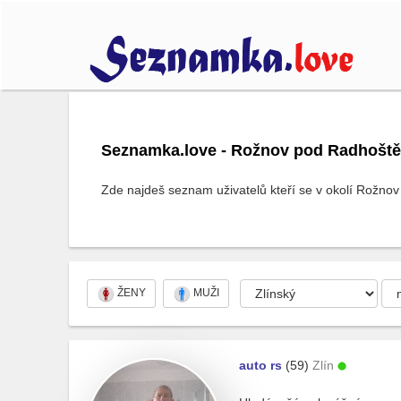
Seznamka.love - Rožnov pod Radhoštěm
Zde najdeš seznam uživatelů kteří se v okolí Rožnov
ŽENY
MUŽI
auto rs
(59)
Zlín