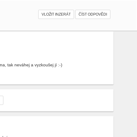
VLOŽIT INZERÁT
ČÍST ODPOVĚDI
, tak neváhej a vyzkoušej jí :-)