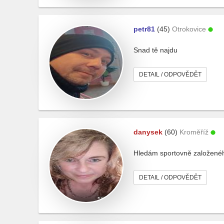
petr81
(45)
Otrokovice
Snad tě najdu
DETAIL / ODPOVĚDĚT
danysek
(60)
Kroměříž
Hledám sportovně založeného
DETAIL / ODPOVĚDĚT