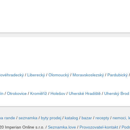
lovéhradecký
/
Liberecký
/
Olomoucký
/
Moravskoslezský
/
Pardubický
ín
/
Otrokovice
/
Kroměříž
/
Holešov
/
Uherské Hradiště
/
Uherský Brod
na rande
/
seznamka
/
byty prodej
/
katalog
/
bazar
/
recepty
/
nemoci, 
0 Imperian Online s.r.o. /
Seznamka.love
/
Provozovatel-kontakt
/
Pod