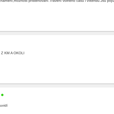
ámení,možnost přistéhování.Trávení volného času i víkendu.Jsu pojí
 Z KM A OKOLI
uvidí