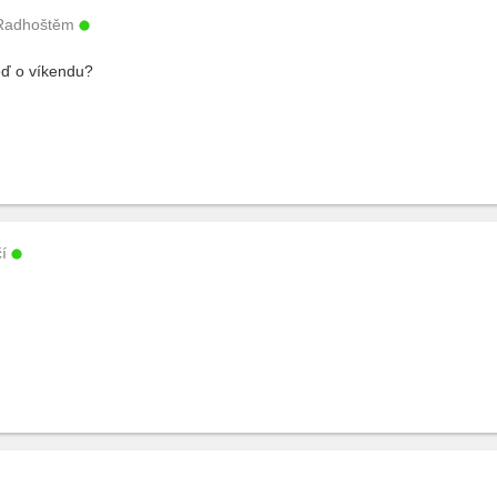
Radhoštěm
eď o víkendu?
í