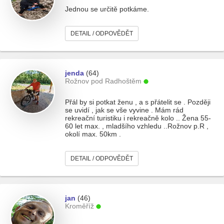
Jednou se určitě potkáme.
DETAIL / ODPOVĚDĚT
jenda
(64)
Rožnov pod Radhoštěm
Přál by si potkat ženu , a s přátelit se . Později
se uvidí , jak se vše vyvine . Mám rád
rekreační turistiku i rekreačně kolo .. Žena 55-
60 let max. , mladšího vzhledu ..Rožnov p.R ,
okolí max. 50km .
DETAIL / ODPOVĚDĚT
jan
(46)
Kroměříž