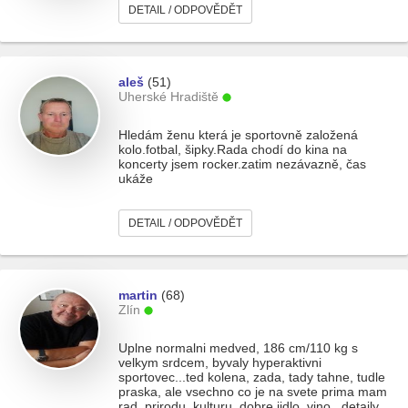
DETAIL / ODPOVĚDĚT
aleš
(51)
Uherské Hradiště
Hledám ženu která je sportovně založená
kolo.fotbal, šipky.Rada chodí do kina na
koncerty jsem rocker.zatim nezávazně, čas
ukáže
DETAIL / ODPOVĚDĚT
martin
(68)
Zlín
Uplne normalni medved, 186 cm/110 kg s
velkym srdcem, byvaly hyperaktivni
sportovec...ted kolena, zada, tady tahne, tudle
praska, ale vsechno co je na svete prima mam
rad..prirodu, kulturu, dobre jidlo, vino...detaily