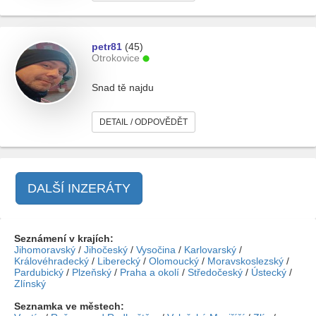
petr81
(45)
Otrokovice
Snad tě najdu
DETAIL / ODPOVĚDĚT
DALŠÍ INZERÁTY
Seznámení v krajích:
Jihomoravský
/
Jihočeský
/
Vysočina
/
Karlovarský
/
Královéhradecký
/
Liberecký
/
Olomoucký
/
Moravskoslezský
/
Pardubický
/
Plzeňský
/
Praha a okolí
/
Středočeský
/
Ústecký
/
Zlínský
Seznamka ve městech: