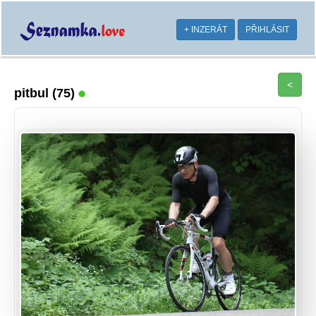
+ INZERÁT
PŘIHLÁSIT
<
pitbul
(75)