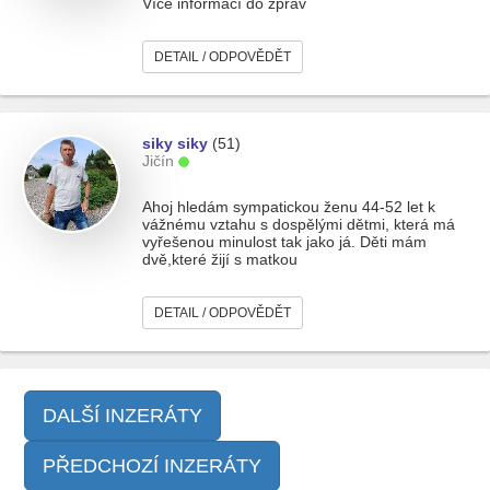
Více informací do zpráv
DETAIL / ODPOVĚDĚT
siky siky
(51)
Jičín
Ahoj hledám sympatickou ženu 44-52 let k
vážnému vztahu s dospělými dětmi, která má
vyřešenou minulost tak jako já. Děti mám
dvě,které žijí s matkou
DETAIL / ODPOVĚDĚT
DALŠÍ INZERÁTY
PŘEDCHOZÍ INZERÁTY