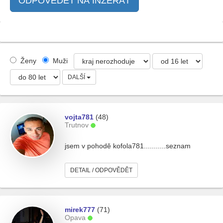
ODPOVĚDĚT NA INZERÁT
Ženy
Muži
DALŠÍ
vojta781
(48)
Trutnov
jsem v pohodě kofola781...........seznam
DETAIL / ODPOVĚDĚT
mirek777
(71)
Opava