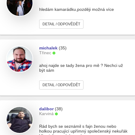
hledám kamarádku,později možná více
DETAIL / ODPOVĚDĚT
michalek
(35)
Třinec
ahoj najde se tady žena pro mě ? Nechci už
být sám
DETAIL / ODPOVĚDĚT
dalibor
(38)
Karviná
Rád bych se seznámil s fajn ženou nebo
holkou pracující upřímný společenský nekuřák