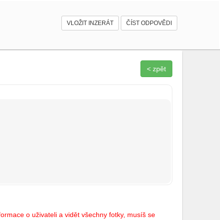
VLOŽIT INZERÁT
ČÍST ODPOVĚDI
< zpět
ormace o uživateli a vidět všechny fotky, musíš se