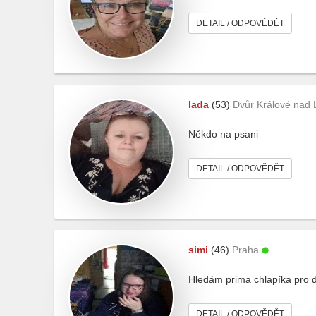
DETAIL / ODPOVĚDĚT
lada
(53)
Dvůr Králové nad
Někdo na psani
DETAIL / ODPOVĚDĚT
simi
(46)
Praha
Hledám prima chlapíka pro 
DETAIL / ODPOVĚDĚT