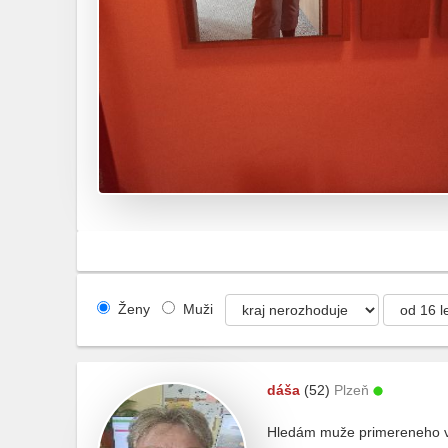
Ženy
Muži
dáša
(52)
Plzeň
Hledám muže primereneho věk