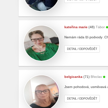
kateřina marie
(48)
Tábor
Nemám ráda lži podvody .Ch
DETAIL / ODPOVĚDĚT
belgicanka
(71)
Břeclav
Jsem pohodová, usměvavá a
DETAIL / ODPOVĚDĚT