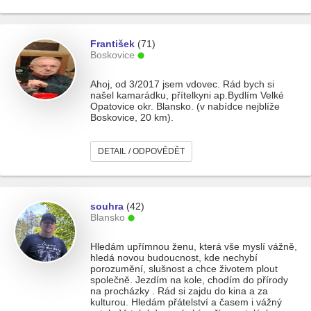
František
(71)
Boskovice
Ahoj, od 3/2017 jsem vdovec. Rád bych si
našel kamarádku, přítelkyni ap.Bydlím Velké
Opatovice okr. Blansko. (v nabídce nejblíže
Boskovice, 20 km).
DETAIL / ODPOVĚDĚT
souhra
(42)
Blansko
Hledám upřímnou ženu, která vše myslí vážně,
hledá novou budoucnost, kde nechybí
porozumění, slušnost a chce životem plout
společně. Jezdím na kole, chodím do přírody
na procházky . Rád si zajdu do kina a za
kulturou. Hledám přátelství a časem i vážný