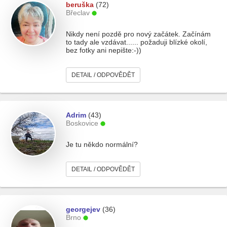
beruška
(72)
Břeclav
Nikdy není pozdě pro nový začátek. Začínám
to tady ale vzdávat...... požaduji blízké okolí,
bez fotky ani nepište:-))
DETAIL / ODPOVĚDĚT
Adrim
(43)
Boskovice
Je tu někdo normální?
DETAIL / ODPOVĚDĚT
georgejev
(36)
Brno