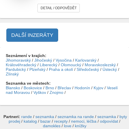
DETAIL / ODPOVĚDĚT
DALŠÍ INZERÁTY
Seznámení v krajích:
Jihomoravský
/
Jihočeský
/
Vysočina
/
Karlovarský
/
Královéhradecký
/
Liberecký
/
Olomoucký
/
Moravskoslezský
/
Pardubický
/
Plzeňský
/
Praha a okolí
/
Středočeský
/
Ústecký
/
Zlínský
Seznamka ve městech:
Blansko
/
Boskovice
/
Brno
/
Břeclav
/
Hodonín
/
Kyjov
/
Veselí
nad Moravou
/
Vyškov
/
Znojmo
/
Partneri:
rande
/
seznamka
/
seznamka na rande
/
seznamka
/
byty
prodej
/
katalog
/
bazar
/
recepty
/
nemoci, léčba
/
odpovídat
/
damokles
/
love
/
knížky