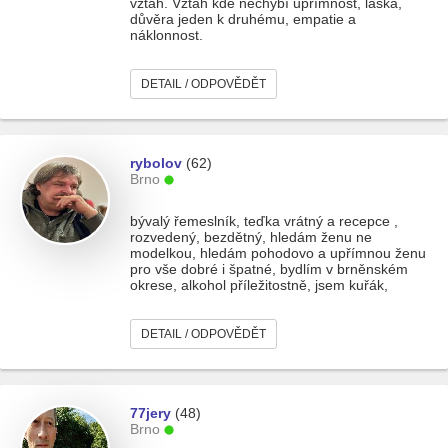
vztah. Vztah kde nechybí upřímnost, láska,
důvěra jeden k druhému, empatie a
náklonnost.
DETAIL / ODPOVĚDĚT
rybolov
(62)
Brno
bývalý řemeslník, teďka vrátný a recepce ,
rozvedený, bezdětný, hledám ženu ne
modelkou, hledám pohodovo a upřímnou ženu
pro vše dobré i špatné, bydlím v brněnském
okrese, alkohol příležitostně, jsem kuřák,
DETAIL / ODPOVĚDĚT
77jery
(48)
Brno