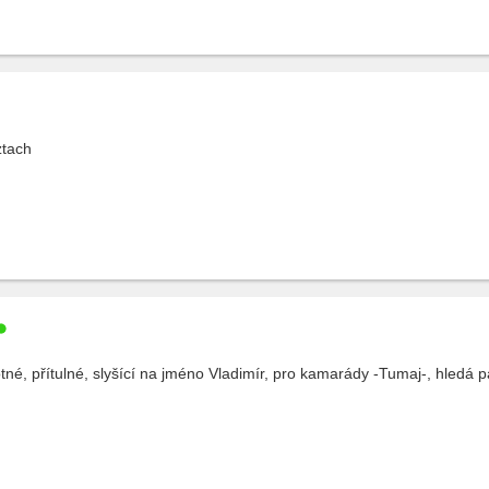
ztach
tné, přítulné, slyšící na jméno Vladimír, pro kamarády -Tumaj-, hledá pa