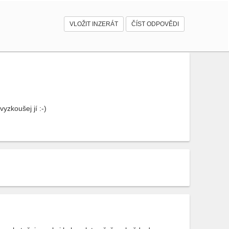
VLOŽIT INZERÁT
ČÍST ODPOVĚDI
yzkoušej jí :-)