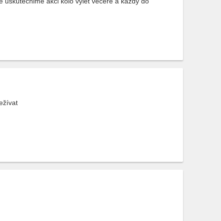
e uskutečnime akci kolo vylet večeře a každy do
ežívat