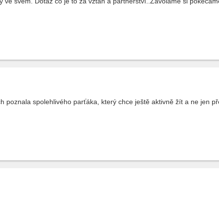
dy ve svém. Dotaz co je to za vztah a partnerství..Zavolame si pokecam
 poznala spolehlivého parťáka, který chce ještě aktivně žít a ne jen př