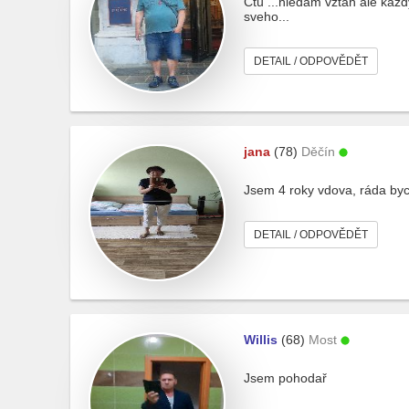
Čtu ...hledam vztah ale kaž
sveho...
DETAIL / ODPOVĚDĚT
jana
(78)
Děčín
Jsem 4 roky vdova, ráda bych
DETAIL / ODPOVĚDĚT
Willis
(68)
Most
Jsem pohodař