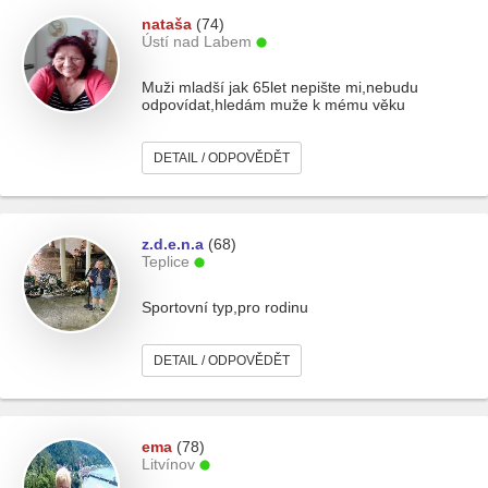
nataša
(74)
Ústí nad Labem
Muži mladší jak 65let nepište mi,nebudu
odpovídat,hledám muže k mému věku
DETAIL / ODPOVĚDĚT
z.d.e.n.a
(68)
Teplice
Sportovní typ,pro rodinu
DETAIL / ODPOVĚDĚT
ema
(78)
Litvínov