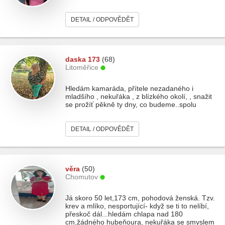
DETAIL / ODPOVĚDĚT
daska 173
(68)
Litoměřice
Hledám kamaráda, přítele nezadaného i
mladšího , nekuřáka , z blízkého okolí, , snažit
se prožíť pěkně ty dny, co budeme..spolu
DETAIL / ODPOVĚDĚT
věra
(50)
Chomutov
Já skoro 50 let,173 cm, pohodová ženská. Tzv.
krev a mlíko, nesportující- když se ti to nelíbí,
přeskoč dál...hledám chlapa nad 180
cm,žádného hubeňoura, nekuřáka se smyslem