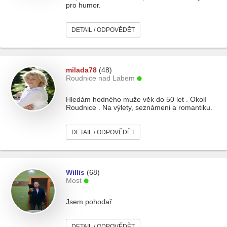
pro humor.
DETAIL / ODPOVĚDĚT
milada78
(48)
Roudnice nad Labem
Hledám hodného muže věk do 50 let . Okolí
Roudnice . Na výlety, seznámeni a romantiku.
DETAIL / ODPOVĚDĚT
Willis
(68)
Most
Jsem pohodař
DETAIL / ODPOVĚDĚT