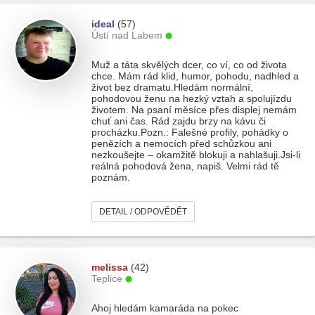
ideal
(57)
Ústí nad Labem
Muž a táta skvělých dcer, co ví, co od života
chce. Mám rád klid, humor, pohodu, nadhled a
život bez dramatu.Hledám normální,
pohodovou ženu na hezký vztah a spolujízdu
životem. Na psaní měsíce přes displej nemám
chuť ani čas. Rád zajdu brzy na kávu či
procházku.Pozn.: Falešné profily, pohádky o
penězích a nemocích před schůzkou ani
nezkoušejte – okamžitě blokuji a nahlašuji.Jsi-li
reálná pohodová žena, napiš. Velmi rád tě
poznám.
DETAIL / ODPOVĚDĚT
melissa
(42)
Teplice
Ahoj hledám kamaráda na pokec