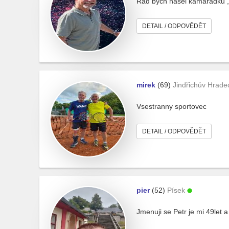
Rád bych našel kamarádku ,p
DETAIL / ODPOVĚDĚT
mirek
(69)
Jindřichův Hrade
Vsestranny sportovec
DETAIL / ODPOVĚDĚT
pier
(52)
Písek
Jmenuji se Petr je mi 49le