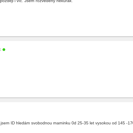
ozději i víc. Jsem rozvedený nekuřák.
c
t a jsem ID hledám svobodnou maminku 0d 25-35 let vysokou od 145 -1