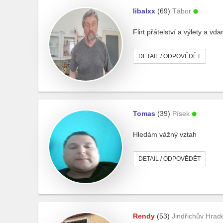
libalxx
(69)
Tábor
Flirt přátelství a výlety a 
DETAIL / ODPOVĚDĚT
Tomas
(39)
Písek
Hledám vážný vztah
DETAIL / ODPOVĚDĚT
Rendy
(53)
Jindřichův Hrad