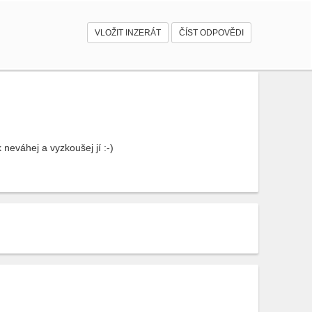
VLOŽIT INZERÁT
ČÍST ODPOVĚDI
neváhej a vyzkoušej jí :-)