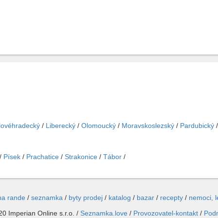
lovéhradecký
/
Liberecký
/
Olomoucký
/
Moravskoslezský
/
Pardubický
/
Písek
/
Prachatice
/
Strakonice
/
Tábor
/
na rande
/
seznamka
/
byty prodej
/
katalog
/
bazar
/
recepty
/
nemoci, 
0 Imperian Online s.r.o. /
Seznamka.love
/
Provozovatel-kontakt
/
Pod