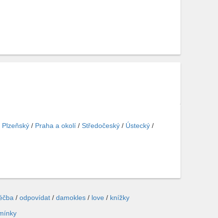
/
Plzeňský
/
Praha a okolí
/
Středočeský
/
Ústecký
/
léčba
/
odpovídat
/
damokles
/
love
/
knížky
mínky