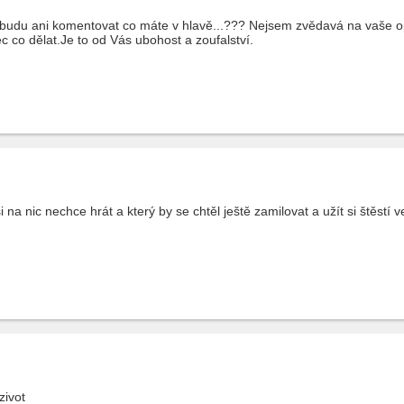
ebudu ani komentovat co máte v hlavě...??? Nejsem zvědavá na vaše o
 co dělat.Je to od Vás ubohost a zoufalství.
 na nic nechce hrát a který by se chtěl ještě zamilovat a užít si štěstí 
zivot