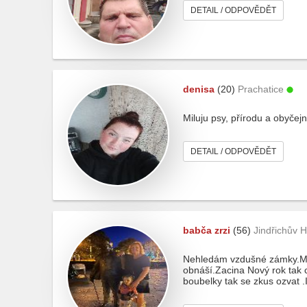
DETAIL / ODPOVĚDĚT
denisa
(20)
Prachatice
Miluju psy, přírodu a obyčej
DETAIL / ODPOVĚDĚT
babča zrzi
(56)
Jindřichův 
Nehledám vzdušné zámky.Možn
obnáší.Zacina Nový rok tak c
boubelky tak se zkus ozvat .I