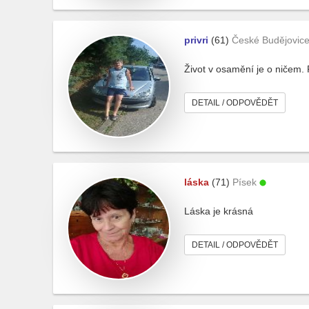
privri
(61)
České Budějovic
Život v osamění je o ničem. 
DETAIL / ODPOVĚDĚT
láska
(71)
Písek
Láska je krásná
DETAIL / ODPOVĚDĚT