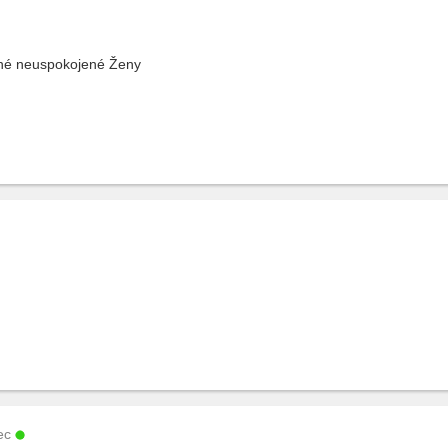
vdané neuspokojené Ženy
ec