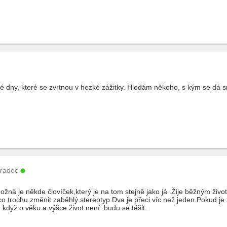
né dny, které se zvrtnou v hezké zážitky. Hledám někoho, s kým se dá 
Hradec
à je někde človíček,který je na tom stejně jako já .Žije běžným život
o trochu změnit zaběhlý stereotyp.Dva je přeci víc než jeden.Pokud je t
 když o věku a výšce život není .budu se těšit .