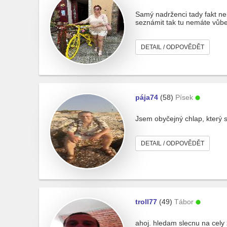
Samý nadrženci tady fakt n
seznámit tak tu nemáte vůbec
DETAIL / ODPOVĚDĚT
pája74
(58)
Písek
Jsem obyčejný chlap, který si
DETAIL / ODPOVĚDĚT
troll77
(49)
Tábor
ahoj. hledam slecnu na cely 