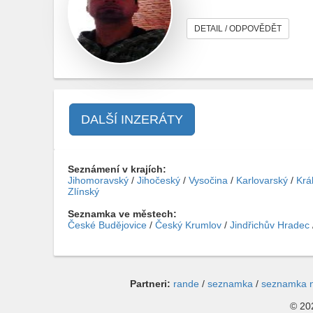
DETAIL / ODPOVĚDĚT
DALŠÍ INZERÁTY
Seznámení v krajích:
Jihomoravský
/
Jihočeský
/
Vysočina
/
Karlovarský
/
Krá
Zlínský
Seznamka ve městech:
České Budějovice
/
Český Krumlov
/
Jindřichův Hradec
Partneri:
rande
/
seznamka
/
seznamka 
© 202