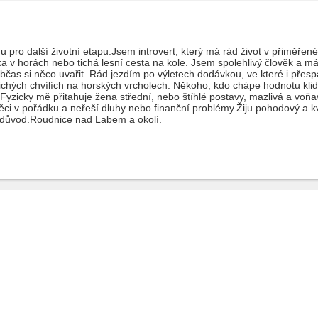
pro další životní etapu.Jsem introvert, který má rád život v přiměřen
ka v horách nebo tichá lesní cesta na kole. Jsem spolehlivý člověk a mám
občas si něco uvařit. Rád jezdím po výletech dodávkou, ve které i pře
 tichých chvílích na horských vrcholech. Někoho, kdo chápe hodnotu kl
yzicky mě přitahuje žena střední, nebo štíhlé postavy, mazlivá a voňa
i v pořádku a neřeší dluhy nebo finanční problémy.Žiju pohodový a kval
o důvod.Roudnice nad Labem a okolí.