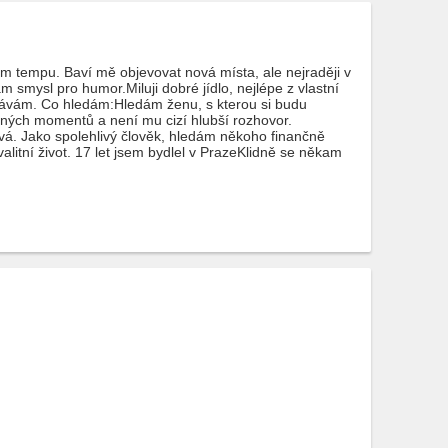
ém tempu. Baví mě objevovat nová místa, ale nejraději v
 smysl pro humor.Miluji dobré jídlo, nejlépe z vlastní
spávám. Co hledám:Hledám ženu, s kterou si budu
idných momentů a není mu cizí hlubší rozhovor.
vá. Jako spolehlivý člověk, hledám někoho finančně
itní život. 17 let jsem bydlel v PrazeKlidně se někam