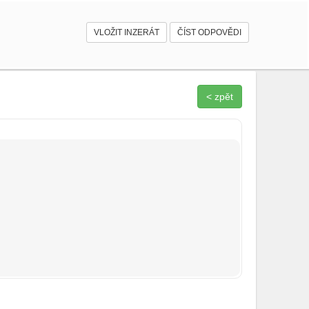
VLOŽIT INZERÁT
ČÍST ODPOVĚDI
< zpět