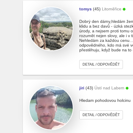
tomys
(45)
Litoměřice
Dobrý den dámy,hledám ženu 
klidu a bez davů - úzká stez
úrody, a nejsem proti tomu 
rozumět nejen slovy, ale i v
Nehledám za každou cenu...F
odpovědného, kdo má své věc
přestěhuju, když bude na t
DETAIL / ODPOVĚDĚT
jiri
(43)
Ústí nad Labem
Hledam pohodovou holcinu
DETAIL / ODPOVĚDĚT