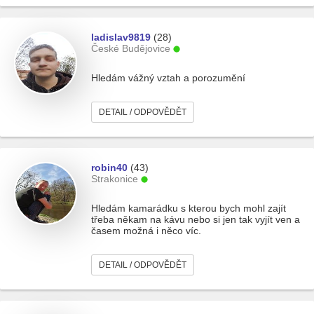
ladislav9819
(28)
České Budějovice
Hledám vážný vztah a porozumění
DETAIL / ODPOVĚDĚT
robin40
(43)
Strakonice
Hledám kamarádku s kterou bych mohl zajít
třeba někam na kávu nebo si jen tak vyjít ven a
časem možná i něco víc.
DETAIL / ODPOVĚDĚT