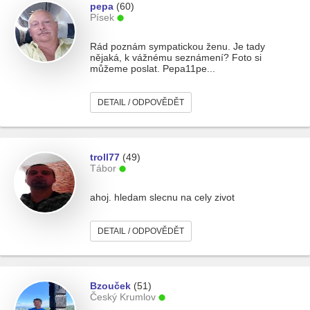
pepa
(60)
Písek
Rád poznám sympatickou ženu. Je tady
nějaká, k vážnému seznámení? Foto si
můžeme poslat. Pepa11pe...
DETAIL / ODPOVĚDĚT
troll77
(49)
Tábor
ahoj. hledam slecnu na cely zivot
DETAIL / ODPOVĚDĚT
Bzouček
(51)
Český Krumlov