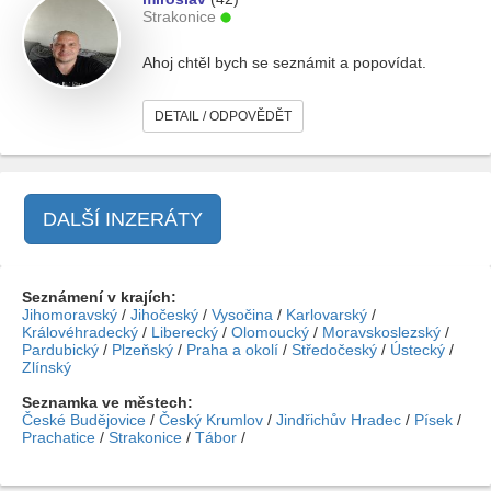
Strakonice
Ahoj chtěl bych se seznámit a popovídat.
DETAIL / ODPOVĚDĚT
DALŠÍ INZERÁTY
Seznámení v krajích:
Jihomoravský
/
Jihočeský
/
Vysočina
/
Karlovarský
/
Královéhradecký
/
Liberecký
/
Olomoucký
/
Moravskoslezský
/
Pardubický
/
Plzeňský
/
Praha a okolí
/
Středočeský
/
Ústecký
/
Zlínský
Seznamka ve městech:
České Budějovice
/
Český Krumlov
/
Jindřichův Hradec
/
Písek
/
Prachatice
/
Strakonice
/
Tábor
/