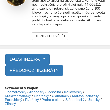
Som Slovák žijúci na Slovensku a komu to vadí
nech pokračuje o profil ďalej nula 44 005211
whatsap idioti retardi skrachované ženy 100
kilové hrochy tie čo zjedli vsetku múdrosť sveta
zlatokopky a ženy žijúce v rozprávkach tento
profil obchádzajte alebo sa obeste. Ak chceš
zavolaj alebo napíš
DETAIL / ODPOVĚDĚT
DALŠÍ INZERÁTY
PŘEDCHOZÍ INZERÁTY
Seznámení v krajích:
Jihomoravský
/
Jihočeský
/
Vysočina
/
Karlovarský
/
Královéhradecký
/
Liberecký
/
Olomoucký
/
Moravskoslezský
/
Pardubický
/
Plzeňský
/
Praha a okolí
/
Středočeský
/
Ústecký
/
Zlínský