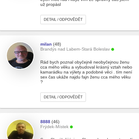
už propàsl
DETAIL / ODPOVĚDĚT
milan
(48)
Brandýs nad Labem-Stará Boleslav
Rád bych poznal obyčejně neobyčejnou ženu
cca mého věku a vybudoval krásný vztah nebo
kamarádku na výlety a podobné věci . tím není
sex čas ukáže najdu fajn ženu cca mého věku
?
DETAIL / ODPOVĚDĚT
8888
(46)
Frýdek-Místek