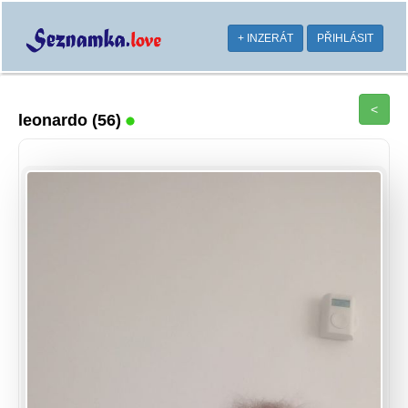
+ INZERÁT
PŘIHLÁSIT
<
leonardo
(56)