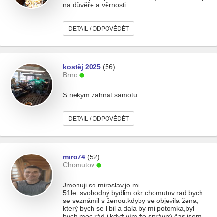
na důvěře a věrnosti.
DETAIL / ODPOVĚDĚT
kostěj 2025
(56)
Brno
S někým zahnat samotu
DETAIL / ODPOVĚDĚT
miro74
(52)
Chomutov
Jmenuji se miroslav.je mi
51let.svobodný.bydlim okr chomutov.rad bych
se seznámil s ženou.kdyby se objevila žena,
který bych se líbil a dala by mi potomka,byl
bych moc rád i když vím že správný čas jsem