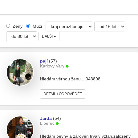
Ženy
Muži
DALŠÍ
pají
(57)
Karlovy Vary
Hledám věrnou ženu ...043898
DETAIL / ODPOVĚDĚT
Jarda
(54)
Liberec
Hledám pevný a zároveň trvalý vztah,založený