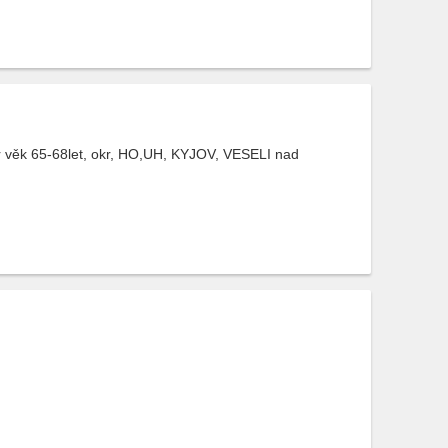
ner věk 65-68let, okr, HO,UH, KYJOV, VESELI nad