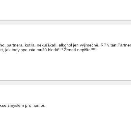
o, partnera, kutila, nekuřáka!!! alkohol jen výjimečně, ŘP vítán.Part
, jak tady spousta mužů hledá!!!! Ženatí nepište!!!!!
o,se smyslem pro humor,