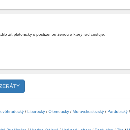
dilo žít platonicky s postiženou ženou a který rád cestuje.
NZERÁTY
lovéhradecký
/
Liberecký
/
Olomoucký
/
Moravskoslezský
/
Pardubický