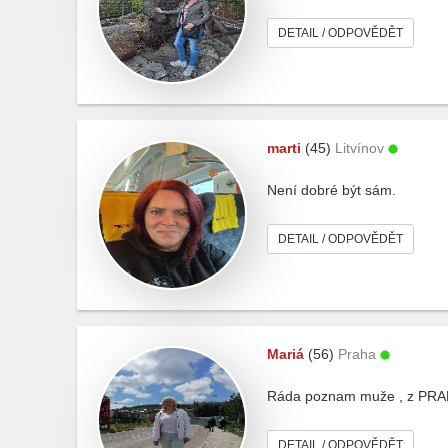
DETAIL / ODPOVĚDĚT
marti
(45)
Litvínov
Není dobré být sám.
DETAIL / ODPOVĚDĚT
Mariá
(56)
Praha
Ráda poznam muže , z PRA
DETAIL / ODPOVĚDĚT