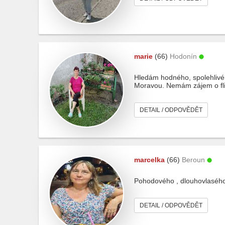
marie
(66)
Hodonín
Hledám hodného, spolehlivéh
Moravou. Nemám zájem o flirt
DETAIL / ODPOVĚDĚT
marcelka
(66)
Beroun
Pohodového , dlouhovlaséh
DETAIL / ODPOVĚDĚT