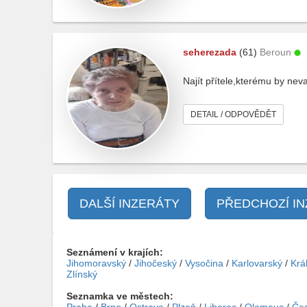
seherezada
(61)
Beroun
Najít přítele,kterému by neva
DETAIL / ODPOVĚDĚT
DALŠÍ INZERÁTY
PŘEDCHOZÍ I
Seznámení v krajích:
Jihomoravský
/
Jihočeský
/
Vysočina
/
Karlovarský
/
Krá
Zlínský
Seznamka ve městech: