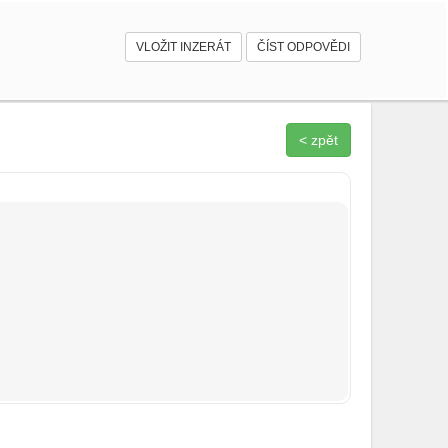
VLOŽIT INZERÁT
ČÍST ODPOVĚDI
< zpět