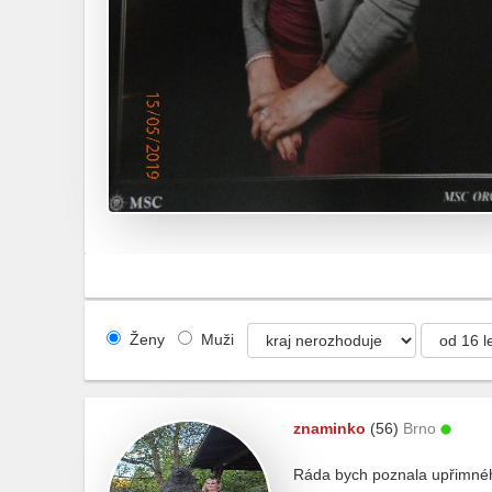
Ženy
Muži
znaminko
(56)
Brno
Ráda bych poznala upřimnéh