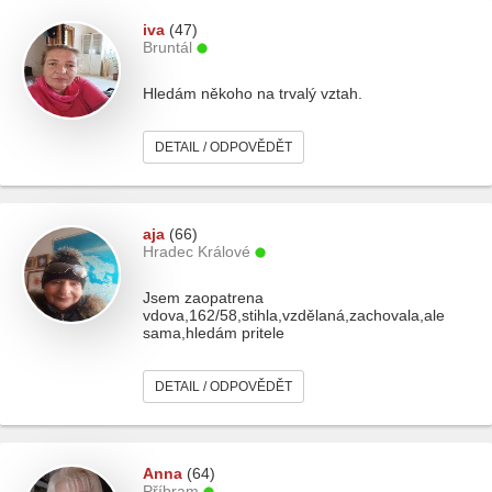
iva
(47)
Bruntál
Hledám někoho na trvalý vztah.
DETAIL / ODPOVĚDĚT
aja
(66)
Hradec Králové
Jsem zaopatrena
vdova,162/58,stihla,vzdělaná,zachovala,ale
sama,hledám pritele
DETAIL / ODPOVĚDĚT
Anna
(64)
Příbram