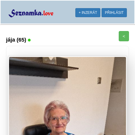
+ INZERÁT
PŘIHLÁSIT
<
jája
(65)