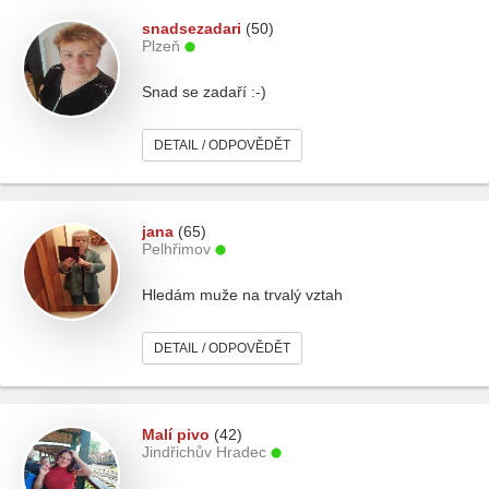
snadsezadari
(50)
Plzeň
Snad se zadaří :-)
DETAIL / ODPOVĚDĚT
jana
(65)
Pelhřimov
Hledám muže na trvalý vztah
DETAIL / ODPOVĚDĚT
Malí pivo
(42)
Jindřichův Hradec