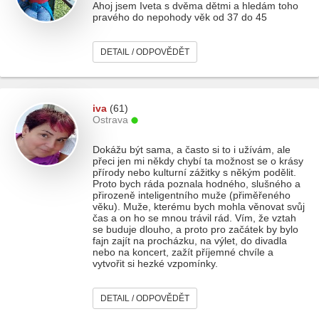
Ahoj jsem Iveta s dvěma dětmi a hledám toho
pravého do nepohody věk od 37 do 45
DETAIL / ODPOVĚDĚT
iva
(61)
Ostrava
Dokážu být sama, a často si to i užívám, ale
přeci jen mi někdy chybí ta možnost se o krásy
přírody nebo kulturní zážitky s někým podělit.
Proto bych ráda poznala hodného, slušného a
přirozeně inteligentního muže (přiměřeného
věku). Muže, kterému bych mohla věnovat svůj
čas a on ho se mnou trávil rád. Vím, že vztah
se buduje dlouho, a proto pro začátek by bylo
fajn zajít na procházku, na výlet, do divadla
nebo na koncert, zažít příjemné chvíle a
vytvořit si hezké vzpomínky.
DETAIL / ODPOVĚDĚT