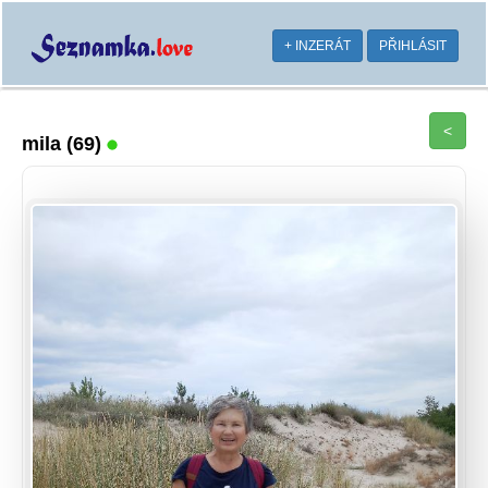
+ INZERÁT
PŘIHLÁSIT
<
mila
(69)