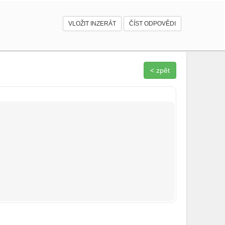
VLOŽIT INZERÁT
ČÍST ODPOVĚDI
< zpět