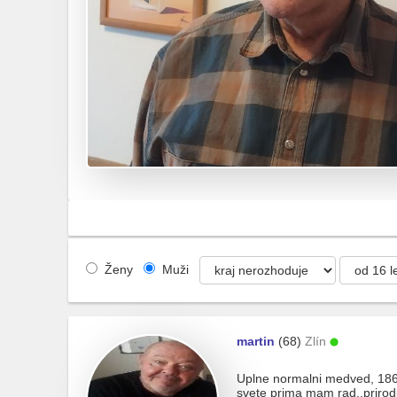
Ženy
Muži
martin
(68)
Zlín
Uplne normalni medved, 186 
svete prima mam rad..prirodu,