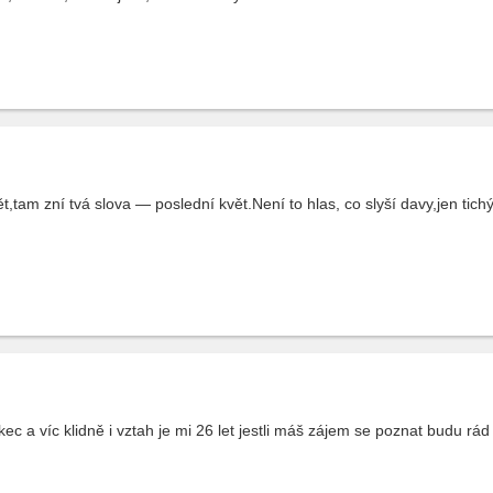
t,tam zní tvá slova — poslední květ.Není to hlas, co slyší davy,jen tichý
 a víc klidně i vztah je mi 26 let jestli máš zájem se poznat budu rád k