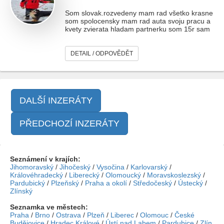
Som slovak.rozvedeny mam rad všetko krasne
som spolocensky mam rad auta svoju pracu a
kvety zvierata hladam partnerku som 15r sam
DETAIL / ODPOVĚDĚT
DALŠÍ INZERÁTY
PŘEDCHOZÍ INZERÁTY
Seznámení v krajích:
Jihomoravský
/
Jihočeský
/
Vysočina
/
Karlovarský
/
Královéhradecký
/
Liberecký
/
Olomoucký
/
Moravskoslezský
/
Pardubický
/
Plzeňský
/
Praha a okolí
/
Středočeský
/
Ústecký
/
Zlínský
Seznamka ve městech:
Praha
/
Brno
/
Ostrava
/
Plzeň
/
Liberec
/
Olomouc
/
České
Budějovice
/
Hradec Králové
/
Ústí nad Labem
/
Pardubice
/
Zlín