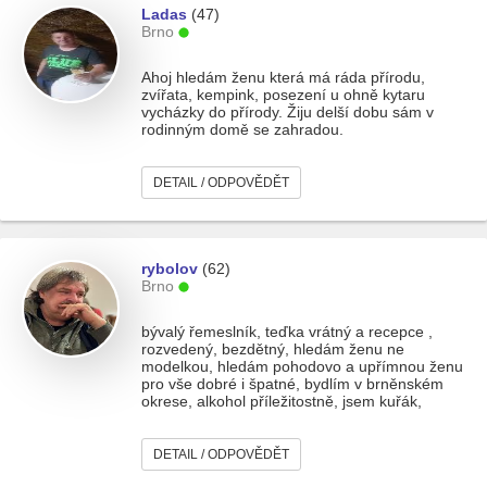
Ladas
(47)
Brno
Ahoj hledám ženu která má ráda přírodu,
zvířata, kempink, posezení u ohně kytaru
vycházky do přírody. Žiju delší dobu sám v
rodinným domě se zahradou.
DETAIL / ODPOVĚDĚT
rybolov
(62)
Brno
bývalý řemeslník, teďka vrátný a recepce ,
rozvedený, bezdětný, hledám ženu ne
modelkou, hledám pohodovo a upřímnou ženu
pro vše dobré i špatné, bydlím v brněnském
okrese, alkohol příležitostně, jsem kuřák,
DETAIL / ODPOVĚDĚT