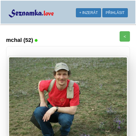
+ INZERÁT
PŘIHLÁSIT
<
mchal
(52)