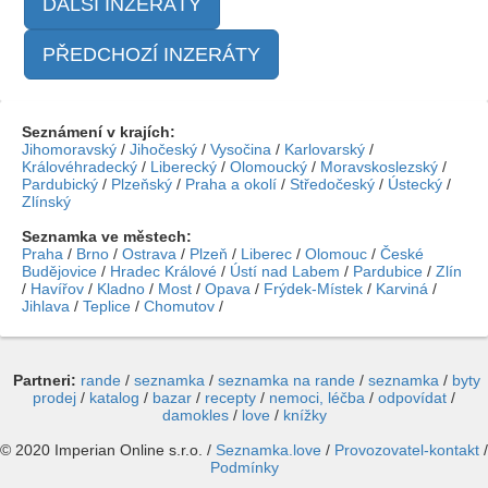
DALŠÍ INZERÁTY
PŘEDCHOZÍ INZERÁTY
Seznámení v krajích:
Jihomoravský
/
Jihočeský
/
Vysočina
/
Karlovarský
/
Královéhradecký
/
Liberecký
/
Olomoucký
/
Moravskoslezský
/
Pardubický
/
Plzeňský
/
Praha a okolí
/
Středočeský
/
Ústecký
/
Zlínský
Seznamka ve městech:
Praha
/
Brno
/
Ostrava
/
Plzeň
/
Liberec
/
Olomouc
/
České
Budějovice
/
Hradec Králové
/
Ústí nad Labem
/
Pardubice
/
Zlín
/
Havířov
/
Kladno
/
Most
/
Opava
/
Frýdek-Místek
/
Karviná
/
Jihlava
/
Teplice
/
Chomutov
/
Partneri:
rande
/
seznamka
/
seznamka na rande
/
seznamka
/
byty
prodej
/
katalog
/
bazar
/
recepty
/
nemoci, léčba
/
odpovídat
/
damokles
/
love
/
knížky
© 2020 Imperian Online s.r.o. /
Seznamka.love
/
Provozovatel-kontakt
/
Podmínky