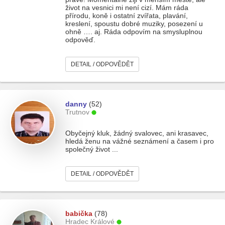
život na vesnici mi není cizí. Mám ráda
přírodu, koně i ostatní zvířata, plavání,
kreslení, spoustu dobré muziky, posezení u
ohně …. aj. Ráda odpovím na smysluplnou
odpověď.
DETAIL / ODPOVĚDĚT
danny
(52)
Trutnov
Obyčejný kluk, žádný svalovec, ani krasavec,
hledá ženu na vážné seznámení a časem i pro
společný život ...
DETAIL / ODPOVĚDĚT
babička
(78)
Hradec Králové