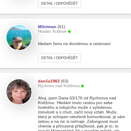
DETAIL / ODPOVĚDĚT
Milotman
(61)
Hradec Králové
hledam ženu na dovolenou a cestovani
DETAIL / ODPOVĚDĚT
danča1963
(63)
Rychnov nad Kněžnou
Ahoj, jsem Dana 63/176 od Rychnova nad
Kněžnou. Hledám touto cestou pro sebe
hodného a milujícího muže s vyřešenou
minulostí a s chutí, začít nový vztah. Muže,
který je schopen otevřeně komunikovat, je sám
sebou a na nic si nehraje. Zafungovat musí
chemie a přirozená přitažlivost, pak je to, to
pravé! Momentálně žiji v menším městě, ale