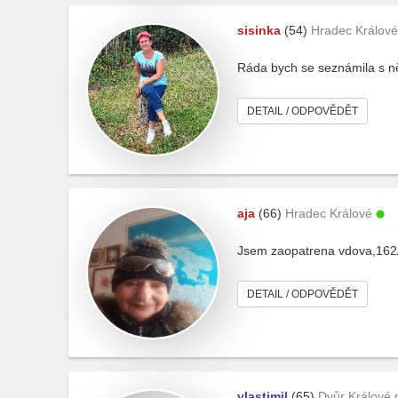
sisinka
(54)
Hradec Králové
Ráda bych se seznámila s n
DETAIL / ODPOVĚDĚT
aja
(66)
Hradec Králové
Jsem zaopatrena vdova,162/5
DETAIL / ODPOVĚDĚT
vlastimil
(65)
Dvůr Králové