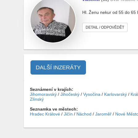
Hl. Ženu nekur od 55 do 65 l
DETAIL / ODPOVĚDĚT
DALŠÍ INZERÁTY
Seznámení v krajích:
Jihomoravský
/
Jihočeský
/
Vysočina
/
Karlovarský
/
Krá
Zlínský
Seznamka ve městech:
Hradec Králové
/
Jičín
/
Náchod
/
Jaroměř
/
Nové Město