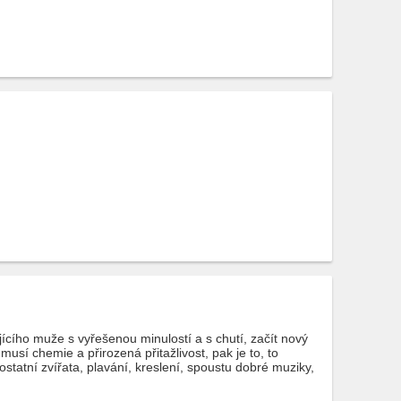
ího muže s vyřešenou minulostí a s chutí, začít nový
sí chemie a přirozená přitažlivost, pak je to, to
statní zvířata, plavání, kreslení, spoustu dobré muziky,