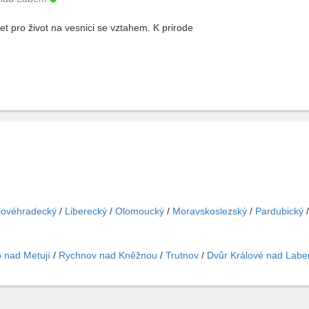
et pro život na vesnici se vztahem. K prirode
lovéhradecký
/
Liberecký
/
Olomoucký
/
Moravskoslezský
/
Pardubický
 nad Metují
/
Rychnov nad Kněžnou
/
Trutnov
/
Dvůr Králové nad Lab