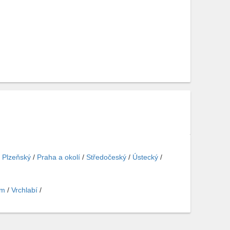
/
Plzeňský
/
Praha a okolí
/
Středočeský
/
Ústecký
/
em
/
Vrchlabí
/