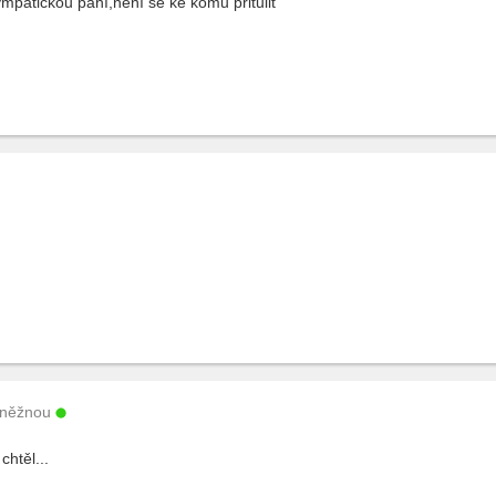
patickou paní,není se ke komu přitulit
Kněžnou
htěl...