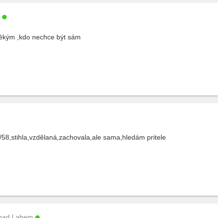
ěkým ,kdo nechce být sám
8,stihla,vzdělaná,zachovala,ale sama,hledám pritele
 nad Labem