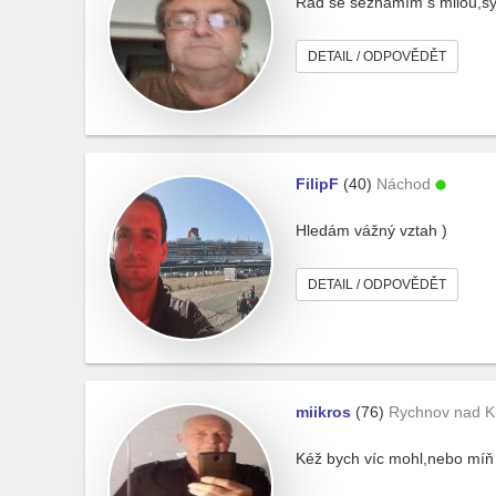
Rád se seznámím s milou,sym
DETAIL / ODPOVĚDĚT
FilipF
(40)
Náchod
Hledám vážný vztah )
DETAIL / ODPOVĚDĚT
miikros
(76)
Rychnov nad 
Kéž bych víc mohl,nebo míň c