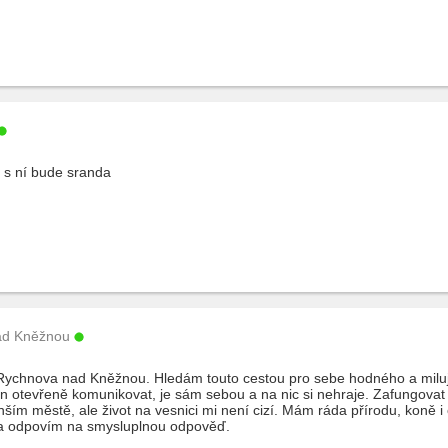
s ní bude sranda
ad Kněžnou
ychnova nad Kněžnou. Hledám touto cestou pro sebe hodného a milujíc
n otevřeně komunikovat, je sám sebou a na nic si nehraje. Zafungovat mu
ším městě, ale život na vesnici mi není cizí. Mám ráda přírodu, koně i o
da odpovím na smysluplnou odpověď.