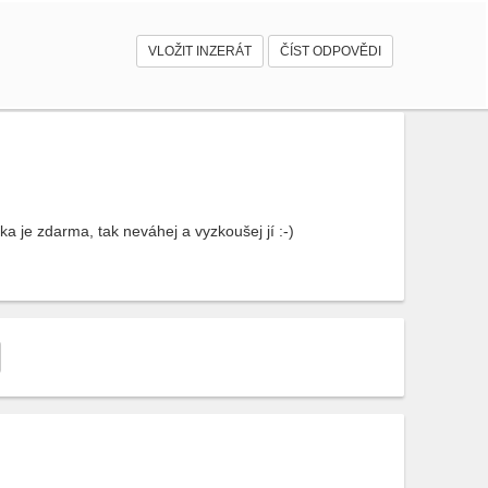
VLOŽIT INZERÁT
ČÍST ODPOVĚDI
 je zdarma, tak neváhej a vyzkoušej jí :-)