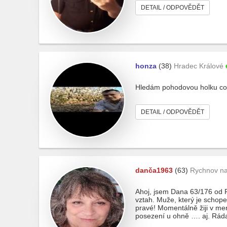
DETAIL / ODPOVĚDĚT
honza
(38)
Hradec Králové
Hledám pohodovou holku co 
DETAIL / ODPOVĚDĚT
danča1963
(63)
Rychnov n
Ahoj, jsem Dana 63/176 od R
vztah. Muže, který je schope
pravé! Momentálně žiji v men
posezení u ohně …. aj. Rá