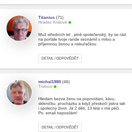
Titanius
(71)
Hradec Králové
Muž středních let , plně společenský, by se rád
na portále tvoje rande seznámil s milou a
příjemnou ženou a nekuřačkou .
DETAIL / ODPOVĚDĚT
michal1980
(46)
Trutnov
Hledám bezva ženu na popovídani, kávu,
skleničku, procházku a když přeskočí jiskra tak
i spolecny život. Já 2 děti, 13 létá v mé péči.
Ps- email neposílám!
DETAIL / ODPOVĚDĚT