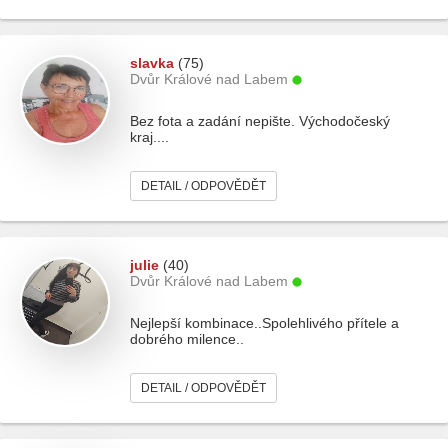
slavka
(75)
Dvůr Králové nad Labem
Bez fota a zadání nepište. Východočeský
kraj....
DETAIL / ODPOVĚDĚT
julie
(40)
Dvůr Králové nad Labem
Nejlepší kombinace..Spolehlivého přítele a
dobrého milence..
DETAIL / ODPOVĚDĚT