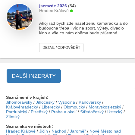
jsemzde 2026
(54)
Hradec Králové
Ahoj rád bych zde našel ženu kamarádku a do
budoucna třeba i víc na sport, výlety, divadlo
kino a vše co nám oběma bude příjemné.
DETAIL / ODPOVĚDĚT
DALŠÍ INZERÁTY
Seznámení v krajích:
Jihomoravský
/
Jihočeský
/
Vysočina
/
Karlovarský
/
Královéhradecký
/
Liberecký
/
Olomoucký
/
Moravskoslezský
/
Pardubický
/
Plzeňský
/
Praha a okolí
/
Středočeský
/
Ústecký
/
Zlínský
Seznamka ve městech:
Hradec Králové
/
Jičín
/
Náchod
/
Jaroměř
/
Nové Město nad