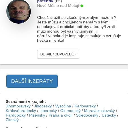
potentik
(65)
Nové Město nad Metují
Chceš si užít se zkušeným,zralým mužem ?
Ještě můžu a chci,jenom nemám s kým
uspokojovat erotické potřeby a touhy!I zralí
muži mohou být vášniví,smyslní i
náruživí,pokud je inspiruje,stimuluje a vzrušuje
hezká milenka!
DETAIL / ODPOVĚDĚT
DALŠÍ INZERÁTY
Seznámení v krajích:
Jihomoravský
/
Jihočeský
/
Vysočina
/
Karlovarský
/
Královéhradecký
/
Liberecký
/
Olomoucký
/
Moravskoslezský
/
Pardubický
/
Plzeňský
/
Praha a okolí
/
Středočeský
/
Ústecký
/
Zlínský