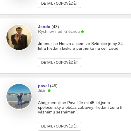
DETAIL / ODPOVĚDĚT
Jenda
(43)
Rychnov nad Kněžnou
Jmenuji se Honza a jsem ze Svídnice jemy 34
let a hledám lásku a partnerku na celí živod.
DETAIL / ODPOVĚDĚT
pavel
(45)
Jičín
Ahoj,jmenuji se Pavel.Je mi 45 let,jsem
společensky a občas zábavný.Hledám ženu k
vážnému seznámení.
DETAIL / ODPOVĚDĚT