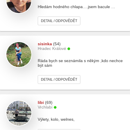
Hledám hodnèho chlapa….jsem bacule …
DETAIL / ODPOVĚDĚT
sisinka
(54)
Hradec Králové
Ráda bych se seznámila s někým ,kdo nechce
být sám
DETAIL / ODPOVĚDĚT
libi
(69)
Vrchlabí
Výlety, kolo, welnes,