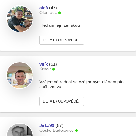
aleš
(47)
Olomouc
Hledám fajn ženskou
DETAIL / ODPOVĚDĚT
vilík
(51)
Krnov
Vzájemná radost se vzájemným elánem pto
začít znovu
DETAIL / ODPOVĚDĚT
Jirka99
(57)
České Budějovice