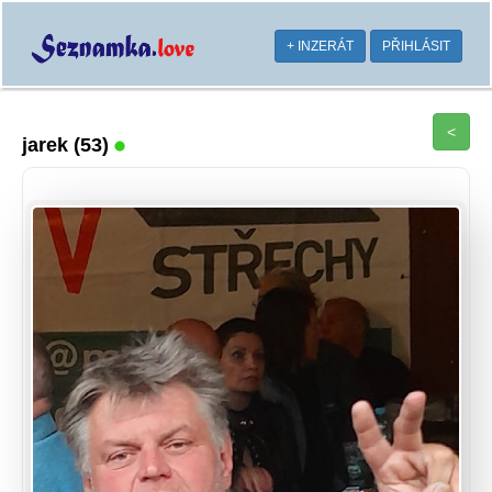
+ INZERÁT
PŘIHLÁSIT
<
jarek
(53)