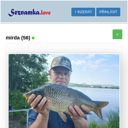
+ INZERÁT
PŘIHLÁSIT
<
mirda
(56)