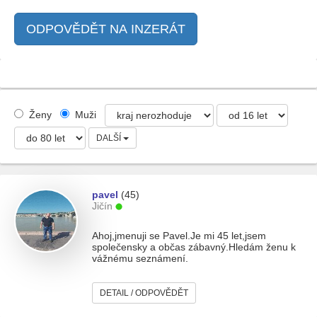
ODPOVĚDĚT NA INZERÁT
Ženy
Muži
DALŠÍ
pavel
(45)
Jičín
Ahoj,jmenuji se Pavel.Je mi 45 let,jsem
společensky a občas zábavný.Hledám ženu k
vážnému seznámení.
DETAIL / ODPOVĚDĚT