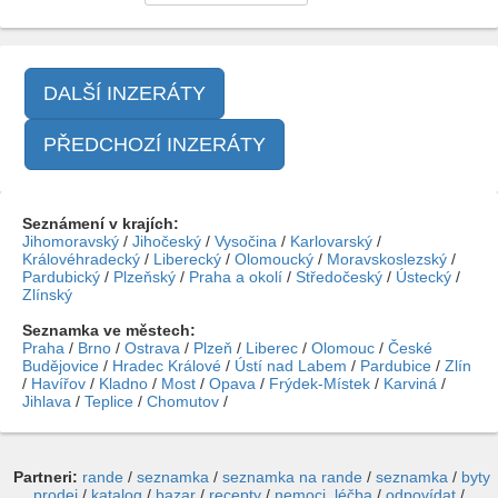
DALŠÍ INZERÁTY
PŘEDCHOZÍ INZERÁTY
Seznámení v krajích:
Jihomoravský
/
Jihočeský
/
Vysočina
/
Karlovarský
/
Královéhradecký
/
Liberecký
/
Olomoucký
/
Moravskoslezský
/
Pardubický
/
Plzeňský
/
Praha a okolí
/
Středočeský
/
Ústecký
/
Zlínský
Seznamka ve městech:
Praha
/
Brno
/
Ostrava
/
Plzeň
/
Liberec
/
Olomouc
/
České
Budějovice
/
Hradec Králové
/
Ústí nad Labem
/
Pardubice
/
Zlín
/
Havířov
/
Kladno
/
Most
/
Opava
/
Frýdek-Místek
/
Karviná
/
Jihlava
/
Teplice
/
Chomutov
/
Partneri:
rande
/
seznamka
/
seznamka na rande
/
seznamka
/
byty
prodej
/
katalog
/
bazar
/
recepty
/
nemoci, léčba
/
odpovídat
/