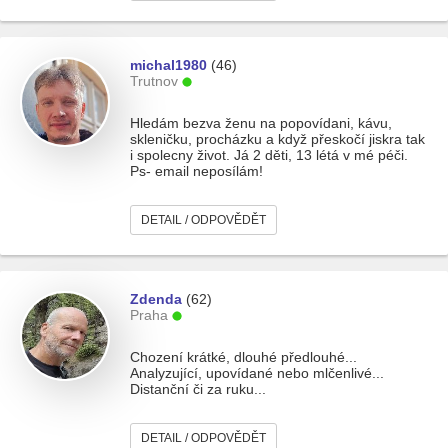
michal1980
(46)
Trutnov
Hledám bezva ženu na popovídani, kávu,
skleničku, procházku a když přeskočí jiskra tak
i spolecny život. Já 2 děti, 13 létá v mé péči.
Ps- email neposílám!
DETAIL / ODPOVĚDĚT
Zdenda
(62)
Praha
Chození krátké, dlouhé předlouhé...
Analyzující, upovídané nebo mlčenlivé...
Distanční či za ruku...
DETAIL / ODPOVĚDĚT