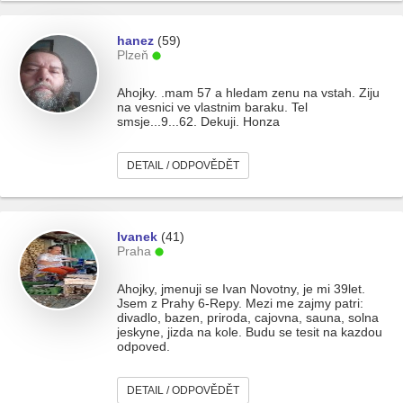
hanez
(59)
Plzeň
Ahojky. .mam 57 a hledam zenu na vstah. Ziju
na vesnici ve vlastnim baraku. Tel
smsje...9...62. Dekuji. Honza
DETAIL / ODPOVĚDĚT
Ivanek
(41)
Praha
Ahojky, jmenuji se Ivan Novotny, je mi 39let.
Jsem z Prahy 6-Repy. Mezi me zajmy patri:
divadlo, bazen, priroda, cajovna, sauna, solna
jeskyne, jizda na kole. Budu se tesit na kazdou
odpoved.
DETAIL / ODPOVĚDĚT