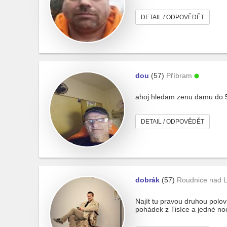
DETAIL / ODPOVĚDĚT
dou
(57)
Příbram
ahoj hledam zenu damu do 50
DETAIL / ODPOVĚDĚT
dobrák
(57)
Roudnice nad 
Najít tu pravou druhou polovi
pohádek z Tisíce a jedné noci 