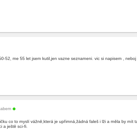
-52, me 55 let jsem kutil,jen vazne seznameni. vic si napisem , neboj
Labem
čku co to myslí vážně,která je upřimná,žádná faleš i lži a měla by mít t
a ještě sci-fi.