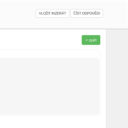
VLOŽIT INZERÁT
ČÍST ODPOVĚDI
< zpět