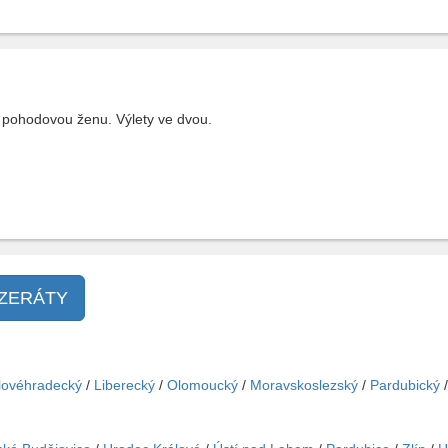
 pohodovou ženu. Výlety ve dvou.
NZERÁTY
lovéhradecký
/
Liberecký
/
Olomoucký
/
Moravskoslezský
/
Pardubický