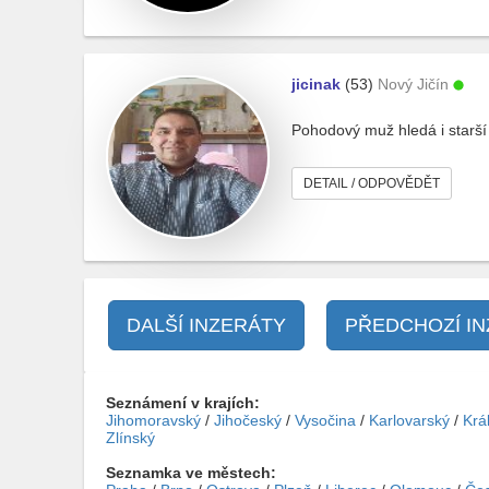
jicinak
(53)
Nový Jičín
Pohodový muž hledá i starší
DETAIL / ODPOVĚDĚT
DALŠÍ INZERÁTY
PŘEDCHOZÍ I
Seznámení v krajích:
Jihomoravský
/
Jihočeský
/
Vysočina
/
Karlovarský
/
Krá
Zlínský
Seznamka ve městech: