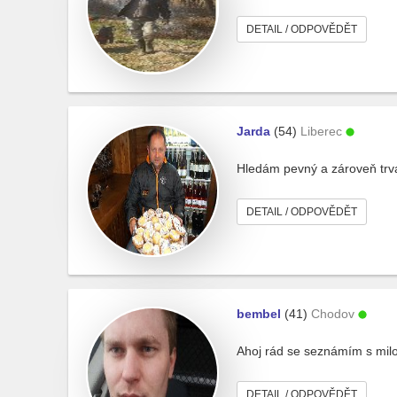
DETAIL / ODPOVĚDĚT
Jarda
(54)
Liberec
Hledám pevný a zároveň trva
DETAIL / ODPOVĚDĚT
bembel
(41)
Chodov
Ahoj rád se seznámím s milou
DETAIL / ODPOVĚDĚT