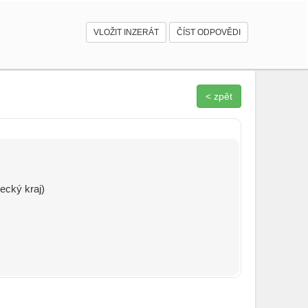
VLOŽIT INZERÁT
ČÍST ODPOVĚDI
< zpět
ecký kraj)