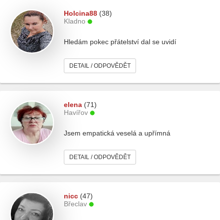
Holcina88
(38)
Kladno
Hledám pokec přátelství dal se uvidí
DETAIL / ODPOVĚDĚT
elena
(71)
Havířov
Jsem empatická veselá a upřímná
DETAIL / ODPOVĚDĚT
nicc
(47)
Břeclav