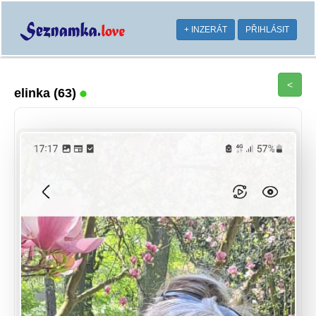
+ INZERÁT
PŘIHLÁSIT
<
elinka
(63)