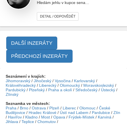
Hledám jehlu v kupce sena…
DETAIL / ODPOVĚDĚT
DALŠÍ INZERÁTY
PŘEDCHOZÍ INZERÁTY
Seznámení v krajích:
Jihomoravský
/
Jihočeský
/
Vysočina
/
Karlovarský
/
Královéhradecký
/
Liberecký
/
Olomoucký
/
Moravskoslezský
/
Pardubický
/
Plzeňský
/
Praha a okolí
/
Středočeský
/
Ústecký
/
Zlínský
Seznamka ve městech:
Praha
/
Brno
/
Ostrava
/
Plzeň
/
Liberec
/
Olomouc
/
České
Budějovice
/
Hradec Králové
/
Ústí nad Labem
/
Pardubice
/
Zlín
/
Havířov
/
Kladno
/
Most
/
Opava
/
Frýdek-Místek
/
Karviná
/
Jihlava
/
Teplice
/
Chomutov
/