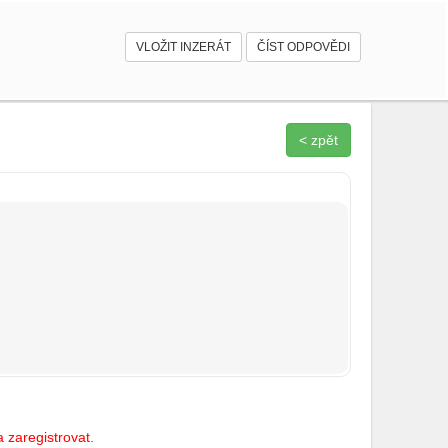
VLOŽIT INZERÁT
ČÍST ODPOVĚDI
< zpět
 zaregistrovat.