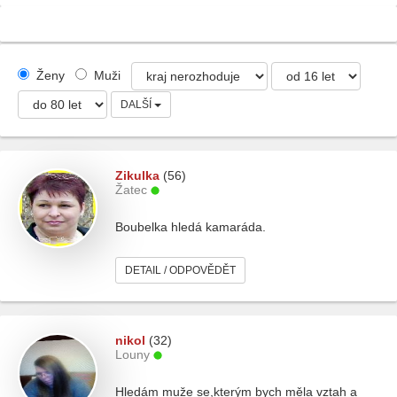
Ženy
Muži
DALŠÍ
Zikulka
(56)
Žatec
Boubelka hledá kamaráda.
DETAIL / ODPOVĚDĚT
nikol
(32)
Louny
Hledám muže se,kterým bych měla vztah a