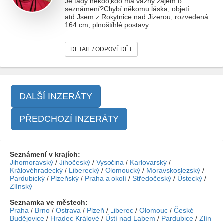
Je tady někdo,kdo má vážný zájem o
seznámení?Chybí někomu láska, objetí
atd.Jsem z Rokytnice nad Jizerou, rozvedená.
164 cm, plnoštíhlé postavy.
DETAIL / ODPOVĚDĚT
DALŠÍ INZERÁTY
PŘEDCHOZÍ INZERÁTY
Seznámení v krajích:
Jihomoravský
/
Jihočeský
/
Vysočina
/
Karlovarský
/
Královéhradecký
/
Liberecký
/
Olomoucký
/
Moravskoslezský
/
Pardubický
/
Plzeňský
/
Praha a okolí
/
Středočeský
/
Ústecký
/
Zlínský
Seznamka ve městech:
Praha
/
Brno
/
Ostrava
/
Plzeň
/
Liberec
/
Olomouc
/
České
Budějovice
/
Hradec Králové
/
Ústí nad Labem
/
Pardubice
/
Zlín