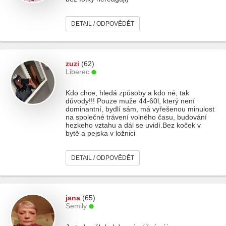
DETAIL / ODPOVĚDĚT
zuzi
(62)
Liberec
Kdo chce, hledá způsoby a kdo né, tak
důvody!!! Pouze muže 44-60l, který není
dominantní, bydlí sám, má vyřešenou minulost
na společné trávení volného času, budování
hezkeho vztahu a dál se uvidí.Bez koček v
bytě a pejska v ložnici
DETAIL / ODPOVĚDĚT
jana
(65)
Semily