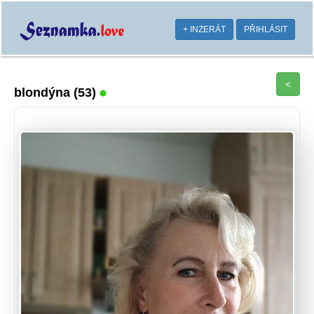
+ INZERÁT
PŘIHLÁSIT
<
blondýna
(53)