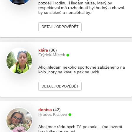
později i rodinu. Hledám muže, který by
respektoval má rozhodnutí byl hodný a choval
by se slušně a nenaléhal by.
DETAIL / ODPOVĚDĚT
klára
(36)
Frýdek-Místek
Ahoj,hledám někoho sportovně založeného na
kolo ,hory na kávu s pak se uvidí .
DETAIL / ODPOVĚDĚT
denisa
(42)
Hradec Králové
Ahoj,moc ráda bych Tě poznala....(na inzerát
bez fotky nereaguji)